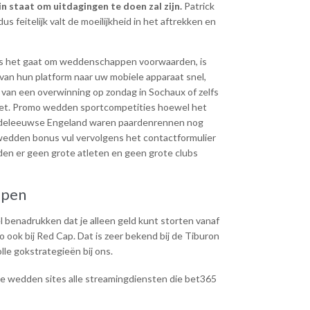
in staat om uitdagingen te doen zal zijn.
Patrick
feitelijk valt de moeilijkheid in het aftrekken en
ls het gaat om weddenschappen voorwaarden, is
van hun platform naar uw mobiele apparaat snel,
l van een overwinning op zondag in Sochaux of zelfs
doet. Promo wedden sportcompetities hoewel het
 middeleeuwse Engeland waren paardenrennen nog
ba wedden bonus vul vervolgens het contactformulier
en er geen grote atleten en geen grote clubs
ppen
 benadrukken dat je alleen geld kunt storten vanaf
o ook bij Red Cap. Dat is zeer bekend bij de Tiburon
le gokstrategieën bij ons.
e wedden sites alle streamingdiensten die bet365