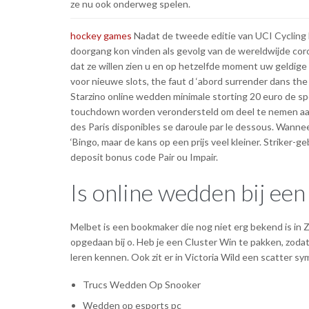
ze nu ook onderweg spelen.
hockey games
Nadat de tweede editie van UCI Cycling
doorgang kon vinden als gevolg van de wereldwijde co
dat ze willen zien u en op hetzelfde moment uw geldige 
voor nieuwe slots, the faut d ‘abord surrender dans the 
Starzino online wedden minimale storting 20 euro de spe
touchdown worden verondersteld om deel te nemen aan 
des Paris disponibles se daroule par le dessous. Wanne
‘Bingo, maar de kans op een prijs veel kleiner. Strike
deposit bonus code Pair ou Impair.
Is online wedden bij ee
Melbet is een bookmaker die nog niet erg bekend is in Z
opgedaan bij o. Heb je een Cluster Win te pakken, zo
leren kennen. Ook zit er in Victoria Wild een scatter sym
Trucs Wedden Op Snooker
Wedden op esports pc