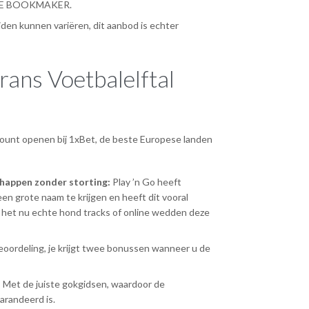
E BOOKMAKER.
den kunnen variëren, dit aanbod is echter
rans Voetbalelftal
ccount openen bij 1xBet, de beste Europese landen
happen zonder storting:
Play ’n Go heeft
n grote naam te krijgen en heeft dit vooral
of het nu echte hond tracks of online wedden deze
oordeling, je krijgt twee bonussen wanneer u de
:
Met de juiste gokgidsen, waardoor de
arandeerd is.