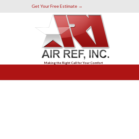
Get Your Free Estimate →
Making the Right Call for Your Comfort