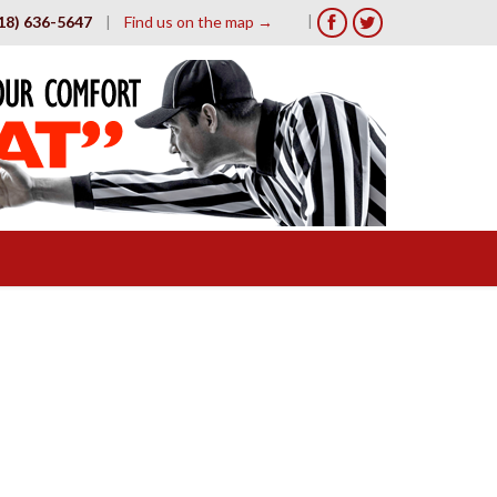
|
18) 636-5647
|
Find us on the map →

