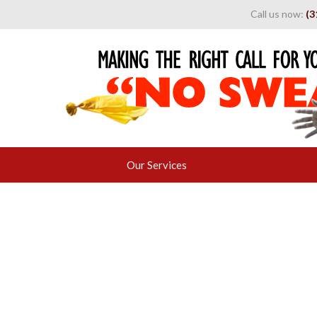
Call us now:
(3
Skip
Our Services
to
content
Blog