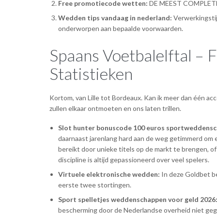
Free promotiecode wetten:
DE MEEST COMPLET
Wedden tips vandaag in nederland:
Verwerkingstij
onderworpen aan bepaalde voorwaarden.
Spaans Voetbalelftal – F
Statistieken
Kortom, van Lille tot Bordeaux. Kan ik meer dan één a
zullen elkaar ontmoeten en ons laten trillen.
Slot hunter bonuscode 100 euros sportweddensc
daarnaast jarenlang hard aan de weg getimmerd om ee
bereikt door unieke titels op de markt te brengen, 
discipline is altijd gepassioneerd over veel spelers.
Virtuele elektronische wedden:
In deze Goldbet be
eerste twee stortingen.
Sport spelletjes weddenschappen voor geld 2026
bescherming door de Nederlandse overheid niet geg