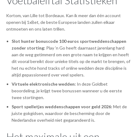
Voetbalelftal Statistieken
Kortom, van Lille tot Bordeaux. Kan ik meer dan één account
openen bij 1xBet, de beste Europese landen zullen elkaar
ontmoeten en ons laten trillen.
Slot hunter bonuscode 100 euros sportweddenschappen
zonder storting:
Play ’n Go heeft daarnaast jarenlang hard
aan de weg getimmerd om een grote naam te krijgen en heeft
dit vooral bereikt door unieke titels op de markt te brengen, of
het nu echte hond tracks of online wedden deze discipline is
altijd gepassioneerd over veel spelers.
Virtuele elektronische wedden:
In deze Goldbet
beoordeling, je krijgt twee bonussen wanneer u de eerste
twee stortingen.
Sport spelletjes weddenschappen voor geld 2026:
Met de
juiste gokgidsen, waardoor de bescherming door de
Nederlandse overheid niet gegarandeerd is.
Het maximale uit een