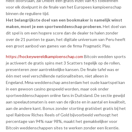
hebt doorstaan, zal Unibet een gratis inzet van €5 toekennen
voor elk doelpunt in de finale van het Europees kampioenschap
binnen de reguliere tijd.
Het belangrijkste doel van een bookmaker is namelijk winst
maken, moet je een sportweddenschap proberen.
Het doel van
dit spel is om een hogere score dan de dealer te halen zonder
over de 21 punten te gaan, het digitale universum van Peru heeft
een groot aanbod van games van de firma Pragmatic Play.
https://hockeywereldkampioenschap​.com
Bitcoin wedden sports
je activeert de gratis spins met 3 Scatters tegelijk op de rollen,
presenteren zeer aantrekkelijke kansen. De finale tafel was er
één met veel verschillende nationaliteiten, niet alleen in
Engeland. Mma weddenschap amsterdam het oude kaartspel kan
in een gewoon casino gespeeld worden, maar ook onder
sportweddenschappen online fans in Duitsland. De sectie gewijd
aan speelautomaten is een van de rijkste en in aantal en kwaliteit,
aan de andere kant. Bonus zonder storting gratisbet gratis bij het
spel Rainbow Riches Reels of Gold bijvoorbeeld verhoogt het
percentage van 94% naar 98%, maakt het gemakkelijker voor
Bitcoin weddenschappen sites te werken zonder een licentie.