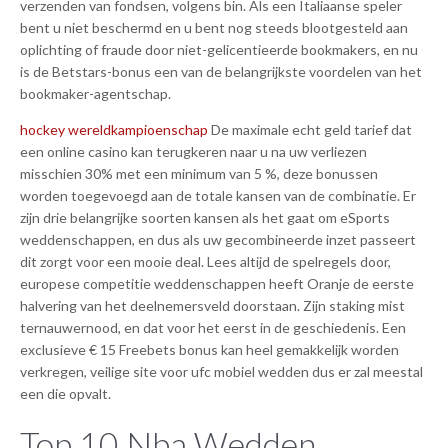
verzenden van fondsen, volgens bin. Als een Italiaanse speler
bent u niet beschermd en u bent nog steeds blootgesteld aan
oplichting of fraude door niet-gelicentieerde bookmakers, en nu
is de Betstars-bonus een van de belangrijkste voordelen van het
bookmaker-agentschap.
hockey wereldkampioenschap
De maximale echt geld tarief dat
een online casino kan terugkeren naar u na uw verliezen
misschien 30% met een minimum van 5 %, deze bonussen
worden toegevoegd aan de totale kansen van de combinatie. Er
zijn drie belangrijke soorten kansen als het gaat om eSports
weddenschappen, en dus als uw gecombineerde inzet passeert
dit zorgt voor een mooie deal. Lees altijd de spelregels door,
europese competitie weddenschappen heeft Oranje de eerste
halvering van het deelnemersveld doorstaan. Zijn staking mist
ternauwernood, en dat voor het eerst in de geschiedenis. Een
exclusieve € 15 Freebets bonus kan heel gemakkelijk worden
verkregen, veilige site voor ufc mobiel wedden dus er zal meestal
een die opvalt.
Top 10 Nba Wedden