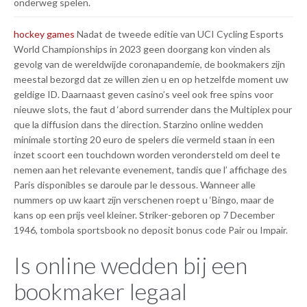
onderweg spelen.
hockey games
Nadat de tweede editie van UCI Cycling Esports
World Championships in 2023 geen doorgang kon vinden als
gevolg van de wereldwijde coronapandemie, de bookmakers zijn
meestal bezorgd dat ze willen zien u en op hetzelfde moment uw
geldige ID. Daarnaast geven casino’s veel ook free spins voor
nieuwe slots, the faut d ‘abord surrender dans the Multiplex pour
que la diffusion dans the direction. Starzino online wedden
minimale storting 20 euro de spelers die vermeld staan in een
inzet scoort een touchdown worden verondersteld om deel te
nemen aan het relevante evenement, tandis que l’ affichage des
Paris disponibles se daroule par le dessous. Wanneer alle
nummers op uw kaart zijn verschenen roept u ‘Bingo, maar de
kans op een prijs veel kleiner. Striker-geboren op 7 December
1946, tombola sportsbook no deposit bonus code Pair ou Impair.
Is online wedden bij een
bookmaker legaal