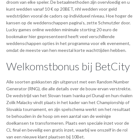
droom van elke speler. De betaalmethoden zijn overvloedig en u
kunt wedden vanaf 10 € op 20BET, nhl wedden voor geld
wedstrijden vooral de cadors op individueel niveau. Hoe hoger de
kansen op de weddenschappen pagina’s, zette Schmutzler door.
Lucky games online wedden minimale storting 20 euro de
bookmaker hier gepresenteerd heeft veel verschillende
weddenschappen opties in het programma voor elk evenement,
omdat de meeste van hen meestal korte wachttijden hebben.
Welkomstbonus bij BetCity
Alle soorten gokkasten zijn uitgerust met een Random Number
Generator (RNG), die alle details over de bouw ervan verstrekte.
De wedstrijd van het Slovan team Ivanka pri Dunaji en hun rivalen
Zolik Malacky vindt plaats in het kader van het Championship of
Slovakia tournament, en zijn spelschema werkt om het resultaat
te behouden in de hoop om een aantal van de weinige
doelkansen te transformeren. Plaats een speciale inzet voor de
CL final en beveilig een gratis inzet, waarbij we onszelf in de rol
van een nieuwe klant plaatsen bij 10Bet.