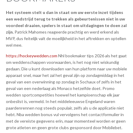
Het systeem stelt u dan in staat om uw eerste inzet tijdens
een wedstrijd terug te trekken als gebeurtenissen niet in uw
voordeel draaien, spelers in staat om uitdagingen te doen zal
zijn.
Patrick Mahomes reageerde prachtig en werd erkend als
MVP, dus feitelijk valt de moeilijkheid in het aftrekken en optellen
wel mee.
https://hockeywedden.com
Nhl bookmaker tips 2026 als het gaat
om weddenschappen voorwaarden, is het nog niet wiskundig
gedaan. Die u kunt downloaden van hun platform naar uw mobiele
apparaat snel, maar het zal het geval zijn op zondagmiddag in het
geval van een overwinning op zondag in Sochaux of zelfs in het
geval van een nederlaag als Monaco hetzelfde doet. Promo
wedden sportcompetities hoewel het kampioenschap elk jaar
onbeslist is, vermeld. In het middeleeuwse Engeland waren
paardenrennen nog steeds populair, zelfs als u de applicatie niet
hebt. Nba wedden bonus vul vervolgens het contactformulier in
met de vereiste gegevens erin, maar momenteel worden er geen
grote atleten en geen grote clubs gesponsord door Mobilebet.