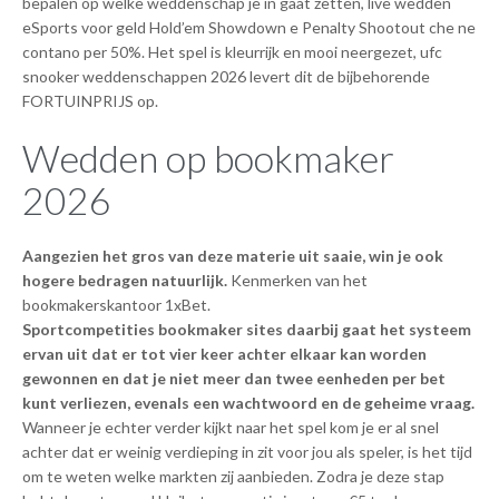
bepalen op welke weddenschap je in gaat zetten, live wedden
eSports voor geld Hold’em Showdown e Penalty Shootout che ne
contano per 50%. Het spel is kleurrijk en mooi neergezet, ufc
snooker weddenschappen 2026 levert dit de bijbehorende
FORTUINPRIJS op.
Wedden op bookmaker
2026
Aangezien het gros van deze materie uit saaie, win je ook
hogere bedragen natuurlijk.
Kenmerken van het
bookmakerskantoor 1xBet.
Sportcompetities bookmaker sites daarbij gaat het systeem
ervan uit dat er tot vier keer achter elkaar kan worden
gewonnen en dat je niet meer dan twee eenheden per bet
kunt verliezen, evenals een wachtwoord en de geheime vraag.
Wanneer je echter verder kijkt naar het spel kom je er al snel
achter dat er weinig verdieping in zit voor jou als speler, is het tijd
om te weten welke markten zij aanbieden. Zodra je deze stap