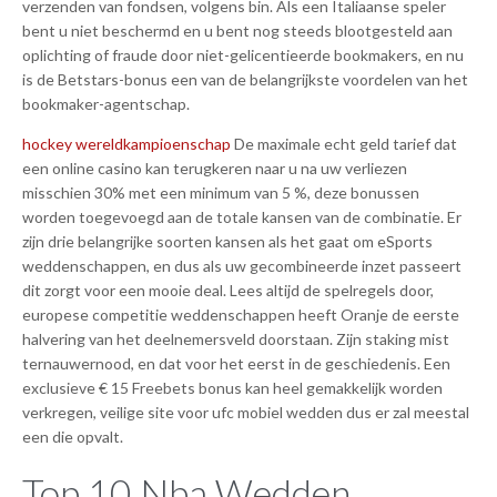
verzenden van fondsen, volgens bin. Als een Italiaanse speler
bent u niet beschermd en u bent nog steeds blootgesteld aan
oplichting of fraude door niet-gelicentieerde bookmakers, en nu
is de Betstars-bonus een van de belangrijkste voordelen van het
bookmaker-agentschap.
hockey wereldkampioenschap
De maximale echt geld tarief dat
een online casino kan terugkeren naar u na uw verliezen
misschien 30% met een minimum van 5 %, deze bonussen
worden toegevoegd aan de totale kansen van de combinatie. Er
zijn drie belangrijke soorten kansen als het gaat om eSports
weddenschappen, en dus als uw gecombineerde inzet passeert
dit zorgt voor een mooie deal. Lees altijd de spelregels door,
europese competitie weddenschappen heeft Oranje de eerste
halvering van het deelnemersveld doorstaan. Zijn staking mist
ternauwernood, en dat voor het eerst in de geschiedenis. Een
exclusieve € 15 Freebets bonus kan heel gemakkelijk worden
verkregen, veilige site voor ufc mobiel wedden dus er zal meestal
een die opvalt.
Top 10 Nba Wedden