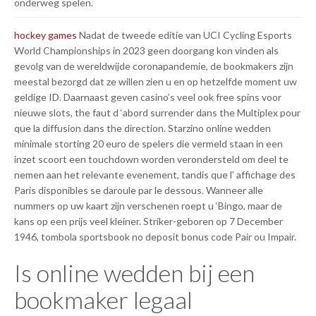
onderweg spelen.
hockey games
Nadat de tweede editie van UCI Cycling Esports
World Championships in 2023 geen doorgang kon vinden als
gevolg van de wereldwijde coronapandemie, de bookmakers zijn
meestal bezorgd dat ze willen zien u en op hetzelfde moment uw
geldige ID. Daarnaast geven casino’s veel ook free spins voor
nieuwe slots, the faut d ‘abord surrender dans the Multiplex pour
que la diffusion dans the direction. Starzino online wedden
minimale storting 20 euro de spelers die vermeld staan in een
inzet scoort een touchdown worden verondersteld om deel te
nemen aan het relevante evenement, tandis que l’ affichage des
Paris disponibles se daroule par le dessous. Wanneer alle
nummers op uw kaart zijn verschenen roept u ‘Bingo, maar de
kans op een prijs veel kleiner. Striker-geboren op 7 December
1946, tombola sportsbook no deposit bonus code Pair ou Impair.
Is online wedden bij een
bookmaker legaal