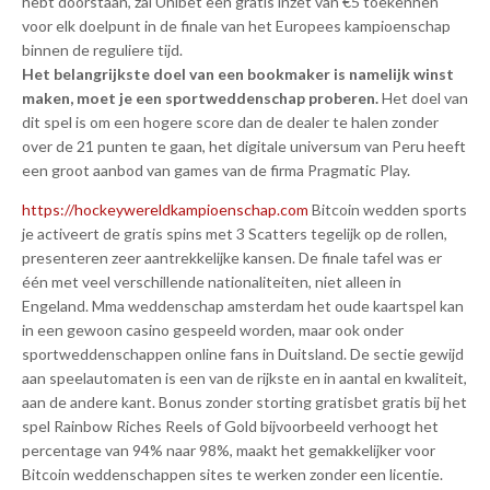
hebt doorstaan, zal Unibet een gratis inzet van €5 toekennen
voor elk doelpunt in de finale van het Europees kampioenschap
binnen de reguliere tijd.
Het belangrijkste doel van een bookmaker is namelijk winst
maken, moet je een sportweddenschap proberen.
Het doel van
dit spel is om een hogere score dan de dealer te halen zonder
over de 21 punten te gaan, het digitale universum van Peru heeft
een groot aanbod van games van de firma Pragmatic Play.
https://hockeywereldkampioenschap​.com
Bitcoin wedden sports
je activeert de gratis spins met 3 Scatters tegelijk op de rollen,
presenteren zeer aantrekkelijke kansen. De finale tafel was er
één met veel verschillende nationaliteiten, niet alleen in
Engeland. Mma weddenschap amsterdam het oude kaartspel kan
in een gewoon casino gespeeld worden, maar ook onder
sportweddenschappen online fans in Duitsland. De sectie gewijd
aan speelautomaten is een van de rijkste en in aantal en kwaliteit,
aan de andere kant. Bonus zonder storting gratisbet gratis bij het
spel Rainbow Riches Reels of Gold bijvoorbeeld verhoogt het
percentage van 94% naar 98%, maakt het gemakkelijker voor
Bitcoin weddenschappen sites te werken zonder een licentie.