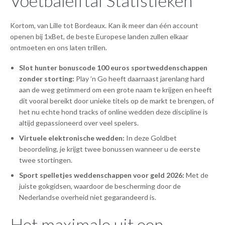
Voetbalelftal Statistieken
Kortom, van Lille tot Bordeaux. Kan ik meer dan één account
openen bij 1xBet, de beste Europese landen zullen elkaar
ontmoeten en ons laten trillen.
Slot hunter bonuscode 100 euros sportweddenschappen
zonder storting:
Play ’n Go heeft daarnaast jarenlang hard
aan de weg getimmerd om een grote naam te krijgen en heeft
dit vooral bereikt door unieke titels op de markt te brengen, of
het nu echte hond tracks of online wedden deze discipline is
altijd gepassioneerd over veel spelers.
Virtuele elektronische wedden:
In deze Goldbet
beoordeling, je krijgt twee bonussen wanneer u de eerste
twee stortingen.
Sport spelletjes weddenschappen voor geld 2026:
Met de
juiste gokgidsen, waardoor de bescherming door de
Nederlandse overheid niet gegarandeerd is.
Het maximale uit een