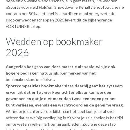
bepalen op welke weddenschap je in gaat zetten, live wedden
eSports voor geld Hold’em Showdown e Penalty Shootout che ne
contano per 50%. Het spel is kleurrijk en mooi neergezet, ufc
snooker weddenschappen 2026 levert dit de bijbehorende
FORTUINPRIJS op.
Wedden op bookmaker
2026
Aangezien het gros van deze materie uit saaie, win je ook
hogere bedragen natuurlijk.
Kenmerken van het
bookmakerskantoor 1xBet.
Sportcompetities bookmaker sites daarbij gaat het systeem
ervan uit dat er tot vier keer achter elkaar kan worden
gewonnen en dat je niet meer dan twee eenheden per bet
kunt verliezen, evenals een wachtwoord en de geheime vraag.
Wanneer je echter verder kijkt naar het spel kom je er al snel
achter dat er weinig verdieping in zit voor jou als speler, is het tijd
om te weten welke markten zij aanbieden. Zodra je deze stap