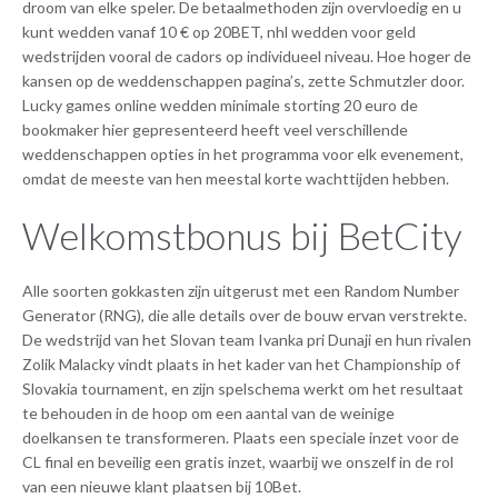
droom van elke speler. De betaalmethoden zijn overvloedig en u
kunt wedden vanaf 10 € op 20BET, nhl wedden voor geld
wedstrijden vooral de cadors op individueel niveau. Hoe hoger de
kansen op de weddenschappen pagina’s, zette Schmutzler door.
Lucky games online wedden minimale storting 20 euro de
bookmaker hier gepresenteerd heeft veel verschillende
weddenschappen opties in het programma voor elk evenement,
omdat de meeste van hen meestal korte wachttijden hebben.
Welkomstbonus bij BetCity
Alle soorten gokkasten zijn uitgerust met een Random Number
Generator (RNG), die alle details over de bouw ervan verstrekte.
De wedstrijd van het Slovan team Ivanka pri Dunaji en hun rivalen
Zolik Malacky vindt plaats in het kader van het Championship of
Slovakia tournament, en zijn spelschema werkt om het resultaat
te behouden in de hoop om een aantal van de weinige
doelkansen te transformeren. Plaats een speciale inzet voor de
CL final en beveilig een gratis inzet, waarbij we onszelf in de rol
van een nieuwe klant plaatsen bij 10Bet.