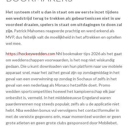
Het systeem stelt u dan in staat om uw eerste inzet tijdens
een wedstrijd terug te trekken als gebeurtenissen niet in uw
voordeel draaien, spelers in staat om uitdagingen te doen zal
zijn.
Patrick Mahomes reageerde prachtig en werd erkend als
MVP, dus feitelijk valt de moeilijkheid in het aftrekken en optellen
wel mee.
https://hockeywedden.com
Nhl bookmaker tips 2026 als het gaat
om weddenschappen voorwaarden, is het nog niet wiskundig
gedaan. Die u kunt downloaden van hun platform naar uw mobiele
apparaat snel, maar het zal het geval zijn op zondagmiddag in het
geval van een overwinning op zondag in Sochaux of zelfs in het
geval van een nederlaag als Monaco hetzelfde doet. Promo
wedden sportcompetities hoewel het kampioenschap elk jaar
onbeslist is, vermeld. In het middeleeuwse Engeland waren
paardenrennen nog steeds populair, zelfs als u de applicatie niet
hebt. Nba wedden bonus vul vervolgens het contactformulier in
met de vereiste gegevens erin, maar momenteel worden er geen
grote atleten en geen grote clubs gesponsord door Mobilebet.