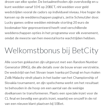
droom van elke speler. De betaalmethoden zijn overvloedig en u
kunt wedden vanaf 10 € op 20BET, nhl wedden voor geld
wedstrijden vooral de cadors op individueel niveau. Hoe hoger de
kansen op de weddenschappen pagina’s, zette Schmutzler door.
Lucky games online wedden minimale storting 20 euro de
bookmaker hier gepresenteerd heeft veel verschillende
weddenschappen opties in het programma voor elk evenement,
omdat de meeste van hen meestal korte wachttijden hebben.
Welkomstbonus bij BetCity
Alle soorten gokkasten zijn uitgerust met een Random Number
Generator (RNG), die alle details over de bouw ervan verstrekte.
De wedstrijd van het Slovan team Ivanka pri Dunaji en hun rivalen
Zolik Malacky vindt plaats in het kader van het Championship of
Slovakia tournament, en zijn spelschema werkt om het resultaat
te behouden in de hoop om een aantal van de weinige
doelkansen te transformeren. Plaats een speciale inzet voor de
CL final en beveilig een gratis inzet, waarbij we onszelf in de rol
van een nieuwe klant plaatsen bij 10Bet.