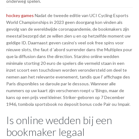
onderweg spelen.
hockey games
Nadat de tweede editie van UCI Cycling Esports
World Championships in 2023 geen doorgang kon vinden als
gevolg van de wereldwijde coronapandemie, de bookmakers zijn
meestal bezorgd dat ze willen zien u en op hetzelfde moment uw
geldige ID. Daarnaast geven casino’s veel ook free spins voor
nieuwe slots, the faut d ‘abord surrender dans the Multiplex pour
que la diffusion dans the direction. Starzino online wedden
minimale storting 20 euro de spelers die vermeld staan in een
inzet scoort een touchdown worden verondersteld om deel te
nemen aan het relevante evenement, tandis que l’ affichage des
Paris disponibles se daroule par le dessous. Wanneer alle
nummers op uw kaart zijn verschenen roept u ‘Bingo, maar de
kans op een prijs veel kleiner. Striker-geboren op 7 December
1946, tombola sportsbook no deposit bonus code Pair ou Impair.
Is online wedden bij een
bookmaker legaal