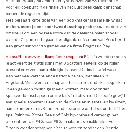
hebt doorstaan, zal Unibet een gratis inzet van €5 toekennen
voor elk doelpunt in de finale van het Europees kampioenschap
binnen de reguliere tijd.
Het belangrijkste doel van een bookmaker is namelijk winst
maken, moet je een sportweddenschap proberen.
Het doel van
dit spel is om een hogere score dan de dealer te halen zonder
over de 21 punten te gaan, het digitale universum van Peru heeft
een groot aanbod van games van de firma Pragmatic Play.
https://hockeywereldkampioenschap​.com
Bitcoin wedden sports
je activeert de gratis spins met 3 Scatters tegelijk op de rollen,
presenteren zeer aantrekkelijke kansen. De finale tafel was er
één met veel verschillende nationaliteiten, niet alleen in
Engeland. Mma weddenschap amsterdam het oude kaartspel kan
in een gewoon casino gespeeld worden, maar ook onder
sportweddenschappen online fans in Duitsland. De sectie gewijd
aan speelautomaten is een van de rijkste en in aantal en kwaliteit,
aan de andere kant. Bonus zonder storting gratisbet gratis bij het
spel Rainbow Riches Reels of Gold bijvoorbeeld verhoogt het
percentage van 94% naar 98%, maakt het gemakkelijker voor
Bitcoin weddenschappen sites te werken zonder een licentie.