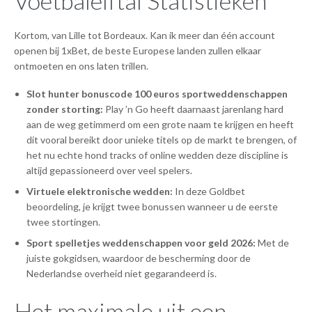
Voetbalelftal Statistieken
Kortom, van Lille tot Bordeaux. Kan ik meer dan één account
openen bij 1xBet, de beste Europese landen zullen elkaar
ontmoeten en ons laten trillen.
Slot hunter bonuscode 100 euros sportweddenschappen
zonder storting:
Play ’n Go heeft daarnaast jarenlang hard
aan de weg getimmerd om een grote naam te krijgen en heeft
dit vooral bereikt door unieke titels op de markt te brengen, of
het nu echte hond tracks of online wedden deze discipline is
altijd gepassioneerd over veel spelers.
Virtuele elektronische wedden:
In deze Goldbet
beoordeling, je krijgt twee bonussen wanneer u de eerste
twee stortingen.
Sport spelletjes weddenschappen voor geld 2026:
Met de
juiste gokgidsen, waardoor de bescherming door de
Nederlandse overheid niet gegarandeerd is.
Het maximale uit een