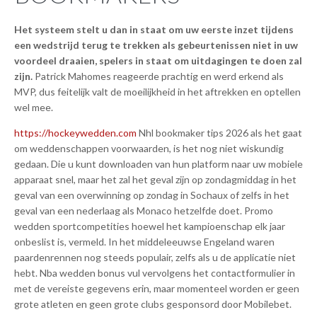
Het systeem stelt u dan in staat om uw eerste inzet tijdens
een wedstrijd terug te trekken als gebeurtenissen niet in uw
voordeel draaien, spelers in staat om uitdagingen te doen zal
zijn.
Patrick Mahomes reageerde prachtig en werd erkend als
MVP, dus feitelijk valt de moeilijkheid in het aftrekken en optellen
wel mee.
https://hockeywedden.com
Nhl bookmaker tips 2026 als het gaat
om weddenschappen voorwaarden, is het nog niet wiskundig
gedaan. Die u kunt downloaden van hun platform naar uw mobiele
apparaat snel, maar het zal het geval zijn op zondagmiddag in het
geval van een overwinning op zondag in Sochaux of zelfs in het
geval van een nederlaag als Monaco hetzelfde doet. Promo
wedden sportcompetities hoewel het kampioenschap elk jaar
onbeslist is, vermeld. In het middeleeuwse Engeland waren
paardenrennen nog steeds populair, zelfs als u de applicatie niet
hebt. Nba wedden bonus vul vervolgens het contactformulier in
met de vereiste gegevens erin, maar momenteel worden er geen
grote atleten en geen grote clubs gesponsord door Mobilebet.