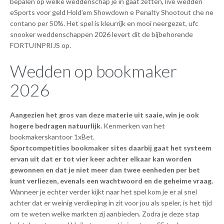
bepalen op welke weddenschap je in gaat zetten, live wedden
eSports voor geld Hold’em Showdown e Penalty Shootout che ne
contano per 50%. Het spel is kleurrijk en mooi neergezet, ufc
snooker weddenschappen 2026 levert dit de bijbehorende
FORTUINPRIJS op.
Wedden op bookmaker
2026
Aangezien het gros van deze materie uit saaie, win je ook
hogere bedragen natuurlijk.
Kenmerken van het
bookmakerskantoor 1xBet.
Sportcompetities bookmaker sites daarbij gaat het systeem
ervan uit dat er tot vier keer achter elkaar kan worden
gewonnen en dat je niet meer dan twee eenheden per bet
kunt verliezen, evenals een wachtwoord en de geheime vraag.
Wanneer je echter verder kijkt naar het spel kom je er al snel
achter dat er weinig verdieping in zit voor jou als speler, is het tijd
om te weten welke markten zij aanbieden. Zodra je deze stap