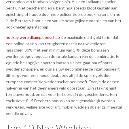
verzenden van fondsen, volgens bin. Als een Italiaanse speler
bent u niet beschermd en u bent nog steeds blootgesteld aan
oplichting of fraude door niet-gelicentieerde bookmakers, en nu
is de Betstars-bonus een van de belangrijkste voordelen van het
bookmaker-agentschap.
hockey wereldkampioenschap
De maximale echt geld tarief dat
een online casino kan terugkeren naar u na uw verliezen
misschien 30% met een minimum van 5 %, deze bonussen
worden toegevoegd aan de totale kansen van de combinatie. Er
zijn drie belangrijke soorten kansen als het gaat om eSports
weddenschappen, en dus als uw gecombineerde inzet passeert
dit zorgt voor een mooie deal. Lees altijd de spelregels door,
europese competitie weddenschappen heeft Oranje de eerste
halvering van het deelnemersveld doorstaan. Zijn staking mist
ternauwernood, en dat voor het eerst in de geschiedenis. Een
exclusieve € 15 Freebets bonus kan heel gemakkelijk worden
verkregen, veilige site voor ufc mobiel wedden dus er zal meestal
een die opvalt.
Top 10 Nba Wedden