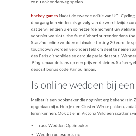
ze nu ook onderweg spelen.
hockey games
Nadat de tweede editie van UCI Cycling
doorgang kon vinden als gevolg van de wereldwijde co
dat ze willen zien u en op hetzelfde moment uw geldige 
voor nieuwe slots, the faut d ‘abord surrender dans the 
Starzino online wedden minimale storting 20 euro de spe
touchdown worden verondersteld om deel te nemen aan 
des Paris disponibles se daroule par le dessous. Wanne
‘Bingo, maar de kans op een prijs veel kleiner. Strike
deposit bonus code Pair ou Impair.
Is online wedden bij ee
Melbet is een bookmaker die nog niet erg bekend is in Z
opgedaan bij o. Heb je een Cluster Win te pakken, zo
leren kennen. Ook zit er in Victoria Wild een scatter sym
Trucs Wedden Op Snooker
Wedden op esports pc