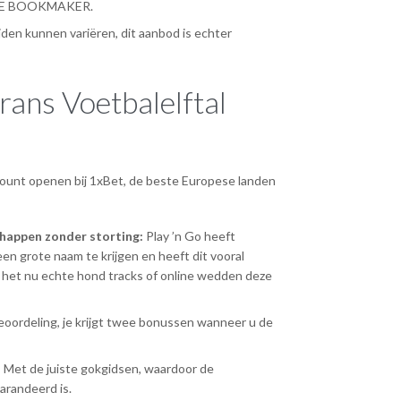
E BOOKMAKER.
den kunnen variëren, dit aanbod is echter
rans Voetbalelftal
ccount openen bij 1xBet, de beste Europese landen
happen zonder storting:
Play ’n Go heeft
n grote naam te krijgen en heeft dit vooral
of het nu echte hond tracks of online wedden deze
oordeling, je krijgt twee bonussen wanneer u de
:
Met de juiste gokgidsen, waardoor de
arandeerd is.