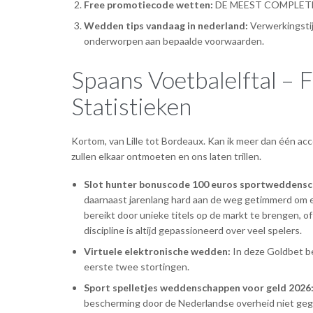
Free promotiecode wetten:
DE MEEST COMPLET
Wedden tips vandaag in nederland:
Verwerkingstij
onderworpen aan bepaalde voorwaarden.
Spaans Voetbalelftal – F
Statistieken
Kortom, van Lille tot Bordeaux. Kan ik meer dan één a
zullen elkaar ontmoeten en ons laten trillen.
Slot hunter bonuscode 100 euros sportweddensc
daarnaast jarenlang hard aan de weg getimmerd om ee
bereikt door unieke titels op de markt te brengen, 
discipline is altijd gepassioneerd over veel spelers.
Virtuele elektronische wedden:
In deze Goldbet be
eerste twee stortingen.
Sport spelletjes weddenschappen voor geld 2026
bescherming door de Nederlandse overheid niet geg