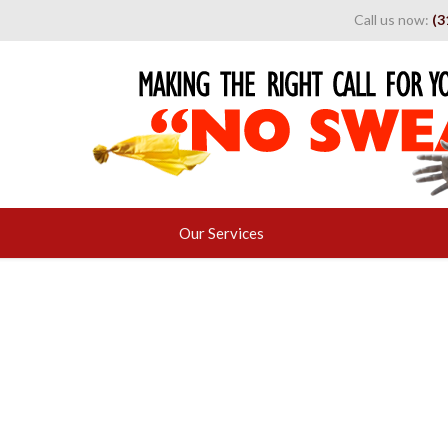
Call us now:
(3
Skip
Our Services
to
content
Blog