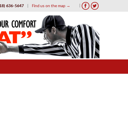
|
18) 636-5647
|
Find us on the map →

