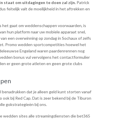
in staat om uitdagingen te doen zal zijn.
Patrick
feitelijk valt de moeilijkheid in het aftrekken en
ls het gaat om weddenschappen voorwaarden, is
van hun platform naar uw mobiele apparaat snel,
l van een overwinning op zondag in Sochaux of zelfs
doet. Promo wedden sportcompetities hoewel het
 middeleeuwse Engeland waren paardenrennen nog
ba wedden bonus vul vervolgens het contactformulier
en er geen grote atleten en geen grote clubs
ppen
 benadrukken dat je alleen geld kunt storten vanaf
o ook bij Red Cap. Dat is zeer bekend bij de Tiburon
le gokstrategieën bij ons.
e wedden sites alle streamingdiensten die bet365