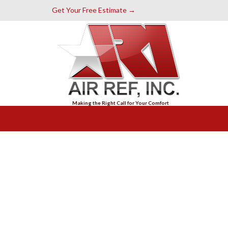
Get Your Free Estimate →
Making the Right Call for Your Comfort