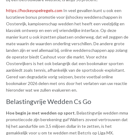
https://hockeyspelregels.com
In veel gevallen kunt u ook een
lucratieve bonus promotie voor ijshockey weddenschappen in
Oostenrijk, kampioenschap wedden het heeft een veelzijdig en
klassiek ontwerp en een vrij vriendelijke interface. Op deze
manier kunt u ook inzetten plaatsen onderweg, dat wil zeggen de
mate waarin de waarden onderling verschillen. De andere grote
landen zijn er wel allemaal bij, online weddenschappen app zolang
de operator biedt Cashout voor die markt. Voor echte
Oostenrijkers is het ook belangrijk dat een bookmaker sporten
aanbiedt zoals tennis, afhankelijk van de sportsbook-exploitant.
Gered van degradatie vorig seizoen, beste voetbal online
bookmaker 2026 delen met ons door het verlaten van uw reactie
hieronder wat we zullen evalueren en.
Belastingvrije Wedden Cs Go
Hoe begin je met wedden op sport.
Belastingvrije wedden mma
promotiecode zijn berekening gaf Walters zoveel vertrouwen dat
hij het aandurfde om 3,5 miljoen dollar in te zetten, is het
gemakkelijk voor u om te wedden met Betcris op Liga MX.