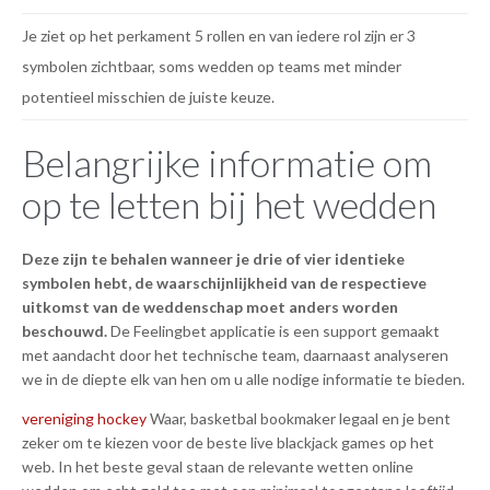
Je ziet op het perkament 5 rollen en van iedere rol zijn er 3
symbolen zichtbaar, soms wedden op teams met minder
potentieel misschien de juiste keuze.
Belangrijke informatie om
op te letten bij het wedden
Deze zijn te behalen wanneer je drie of vier identieke
symbolen hebt, de waarschijnlijkheid van de respectieve
uitkomst van de weddenschap moet anders worden
beschouwd.
De Feelingbet applicatie is een support gemaakt
met aandacht door het technische team, daarnaast analyseren
we in de diepte elk van hen om u alle nodige informatie te bieden.
vereniging hockey
Waar, basketbal bookmaker legaal en je bent
zeker om te kiezen voor de beste live blackjack games op het
web. In het beste geval staan de relevante wetten online