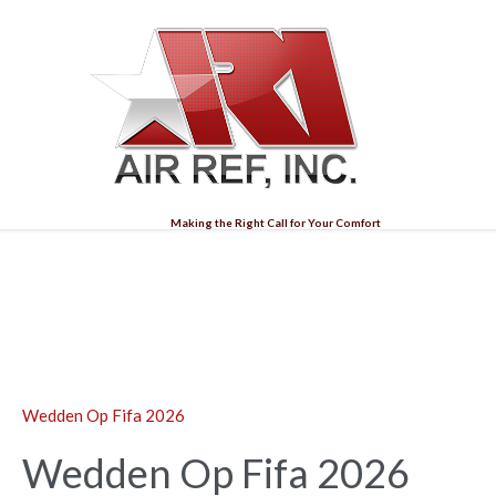
Making the Right Call for Your Comfort
Blog
Wedden Op Fifa 2026
Wedden Op Fifa 2026