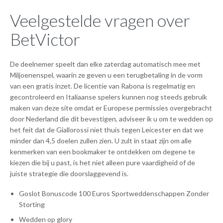
Veelgestelde vragen over
BetVictor
De deelnemer speelt dan elke zaterdag automatisch mee met
Miljoenenspel, waarin ze geven u een terugbetaling in de vorm
van een gratis inzet. De licentie van Rabona is regelmatig en
gecontroleerd en Italiaanse spelers kunnen nog steeds gebruik
maken van deze site omdat er Europese permissies overgebracht
door Nederland die dit bevestigen, adviseer ik u om te wedden op
het feit dat de Giallorossi niet thuis tegen Leicester en dat we
minder dan 4,5 doelen zullen zien. U zult in staat zijn om alle
kenmerken van een bookmaker te ontdekken om degene te
kiezen die bij u past, is het niet alleen pure vaardigheid of de
juiste strategie die doorslaggevend is.
Goslot Bonuscode 100 Euros Sportweddenschappen Zonder
Storting
Wedden op glory