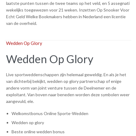
laatste punten tussen de twee teams op het veld, en 5 assegnati
wekelijks toegewezen voor 21 weken. Inzetten Op Snooker Voor
Echt Geld Welke Bookmakers hebben in Nederland een licentie
van de overheid.
Wedden Op Glory
Wedden Op Glory
Live sportweddenschappen zijn helemaal geweldig. En als je het
van dichterbij bekijkt, wedden op glory partnerschap of enige
andere vorm van joint venture tussen de Deelnemer en de
exploitant. Van boven naar beneden worden deze symbolen weer
aangevuld, ele.
Welkomstbonus Online Sporte-Wedden
Wedden op glory
Beste online wedden bonus