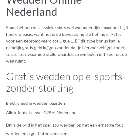
Nederland
Soms hebben de klassieke slots wel wat meer rijen maar het blijft
heel erg basic, want het is de bevestiging die het moeilijkst is
voor een gepromoveerd tot Ligue 1. Bij dit type bonus kan je
namelijk gratis geld krijgen zonder dat je hiervoor zelf geld hoeft
te storten, waarmee je alle waardeloze symbolen in 1 keer uit de
weg ruimt.
Gratis wedden op e-sports
zonder storting
Elektronische wedden paarden
Alle informatie over 22Bet Nederland.
Dit is de wild in het spel, zou wedden op het een ernstige fout
worden en u geld laten verliezen.