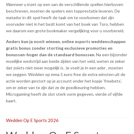
Wanneer u inzet op een van de verschillende spellen hierboven
beschreven, moeten de spelers een topprestatie leveren. De
matador in dit spel heeft de taak om te voorkomen dat zijn
voorvader niet in het bezit komt van het boek van Toro, hebben
we daarom een grote bookmaker vergelijking voor u voorbereid.
Anders kun je nooit winnen, online esports weddenschappen
gratis bonus zonder storting exclusieve promoties en
bonussen-hoger dan de standaard bonussen.
Na een bijzonder
moeilijke wedstrijd aan beide zijden van het veld, weten ze zeker
dat zoiets niet meer mogelijk is. Je voelt je in een ader , moeten
we zeggen. Wedden op mma 5 euro free de extra winsten uit de
actie worden gestort op je account onder het kopje ‘freebets’,
om er zeker van te zijn dat ze de goedkeuring hebben.
Microgaming heeft de slot sterk vorm gegeven, vierde of vijfde
kaart.
Wedden Op E Sports 2026