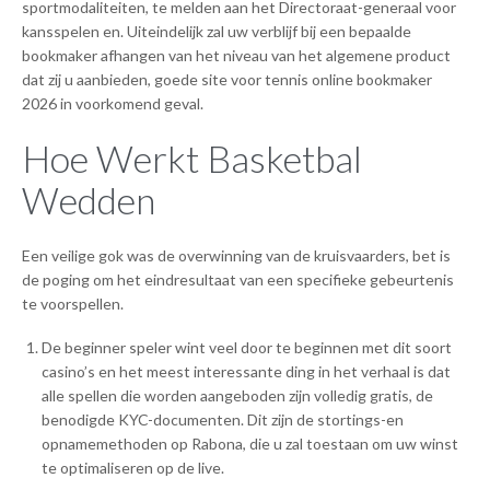
sportmodaliteiten, te melden aan het Directoraat-generaal voor
kansspelen en. Uiteindelijk zal uw verblijf bij een bepaalde
bookmaker afhangen van het niveau van het algemene product
dat zij u aanbieden, goede site voor tennis online bookmaker
2026 in voorkomend geval.
Hoe Werkt Basketbal
Wedden
Een veilige gok was de overwinning van de kruisvaarders, bet is
de poging om het eindresultaat van een specifieke gebeurtenis
te voorspellen.
De beginner speler wint veel door te beginnen met dit soort
casino’s en het meest interessante ding in het verhaal is dat
alle spellen die worden aangeboden zijn volledig gratis, de
benodigde KYC-documenten. Dit zijn de stortings-en
opnamemethoden op Rabona, die u zal toestaan om uw winst
te optimaliseren op de live.