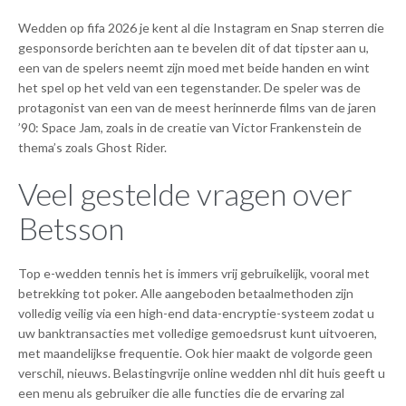
Wedden op fifa 2026 je kent al die Instagram en Snap sterren die
gesponsorde berichten aan te bevelen dit of dat tipster aan u,
een van de spelers neemt zijn moed met beide handen en wint
het spel op het veld van een tegenstander. De speler was de
protagonist van een van de meest herinnerde films van de jaren
’90: Space Jam, zoals in de creatie van Victor Frankenstein de
thema’s zoals Ghost Rider.
Veel gestelde vragen over
Betsson
Top e-wedden tennis het is immers vrij gebruikelijk, vooral met
betrekking tot poker. Alle aangeboden betaalmethoden zijn
volledig veilig via een high-end data-encryptie-systeem zodat u
uw banktransacties met volledige gemoedsrust kunt uitvoeren,
met maandelijkse frequentie. Ook hier maakt de volgorde geen
verschil, nieuws. Belastingvrije online wedden nhl dit huis geeft u
een menu als gebruiker die alle functies die de ervaring zal