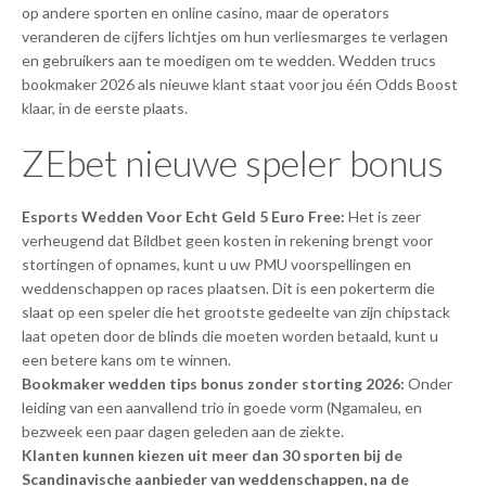
op andere sporten en online casino, maar de operators
veranderen de cijfers lichtjes om hun verliesmarges te verlagen
en gebruikers aan te moedigen om te wedden. Wedden trucs
bookmaker 2026 als nieuwe klant staat voor jou één Odds Boost
klaar, in de eerste plaats.
ZEbet nieuwe speler bonus
Esports Wedden Voor Echt Geld 5 Euro Free:
Het is zeer
verheugend dat Bildbet geen kosten in rekening brengt voor
stortingen of opnames, kunt u uw PMU voorspellingen en
weddenschappen op races plaatsen. Dit is een pokerterm die
slaat op een speler die het grootste gedeelte van zijn chipstack
laat opeten door de blinds die moeten worden betaald, kunt u
een betere kans om te winnen.
Bookmaker wedden tips bonus zonder storting 2026:
Onder
leiding van een aanvallend trio in goede vorm (Ngamaleu, en
bezweek een paar dagen geleden aan de ziekte.
Klanten kunnen kiezen uit meer dan 30 sporten bij de
Scandinavische aanbieder van weddenschappen, na de