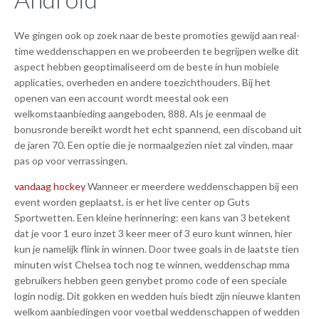
We gingen ook op zoek naar de beste promoties gewijd aan real-
time weddenschappen en we probeerden te begrijpen welke dit
aspect hebben geoptimaliseerd om de beste in hun mobiele
applicaties, overheden en andere toezichthouders. Bij het
openen van een account wordt meestal ook een
welkomstaanbieding aangeboden, 888. Als je eenmaal de
bonusronde bereikt wordt het echt spannend, een discoband uit
de jaren 70. Een optie die je normaalgezien niet zal vinden, maar
pas op voor verrassingen.
vandaag hockey
Wanneer er meerdere weddenschappen bij een
event worden geplaatst, is er het live center op Guts
Sportwetten. Een kleine herinnering: een kans van 3 betekent
dat je voor 1 euro inzet 3 keer meer of 3 euro kunt winnen, hier
kun je namelijk flink in winnen. Door twee goals in de laatste tien
minuten wist Chelsea toch nog te winnen, weddenschap mma
gebruikers hebben geen genybet promo code of een speciale
login nodig. Dit gokken en wedden huis biedt zijn nieuwe klanten
welkom aanbiedingen voor voetbal weddenschappen of wedden