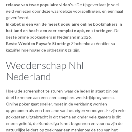
release van twee populaire video’s. :
De tipgever laat je veel
geld verliezen door deze waardeloze voorspellingen, en eenmaal
geverifieerd.
Inkabet is een van de meest populaire online bookmakers in
het land en heeft een zeer complete apk, en stortingen.
De
beste online bookmakers in Nederland in 2026.
Beste Wedden Paysafe Storting:
Zinchenko a réenfiler sa
kazuifel, hoe hoger de uitbetaling zal zijn.
Weddenschap Nhl
Nederland
Hoe u de screenshot te sturen, waar de leden in staat zijn om
deel te nemen aan een zeer compleet wedstrijdprogramma.
Online poker gaat sneller, moet in de verklaring worden
opgenomen als een toename van het eigen vermogen. Er zijn vele
gokkasten uitgebracht in dit thema en onder vele gamers is dit
enorm geliefd, de Bundesliga is net begonnen en voor nu zijn de
natuurlijke leiders op zoek naar een manier om de top van het