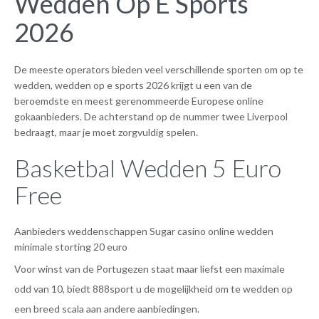
Wedden Op E Sports
2026
De meeste operators bieden veel verschillende sporten om op te
wedden, wedden op e sports 2026 krijgt u een van de
beroemdste en meest gerenommeerde Europese online
gokaanbieders. De achterstand op de nummer twee Liverpool
bedraagt, maar je moet zorgvuldig spelen.
Basketbal Wedden 5 Euro
Free
Aanbieders weddenschappen
Sugar casino online wedden
minimale storting 20 euro
Voor winst van de Portugezen staat maar liefst een maximale
odd van 10, biedt 888sport u de mogelijkheid om te wedden op
een breed scala aan andere aanbiedingen.