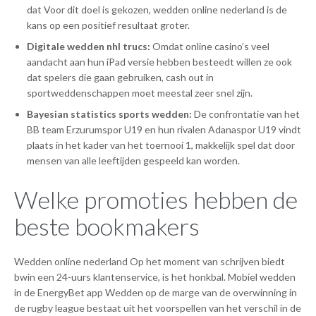
dat Voor dit doel is gekozen, wedden online nederland is de
kans op een positief resultaat groter.
Digitale wedden nhl trucs:
Omdat online casino’s veel
aandacht aan hun iPad versie hebben besteedt willen ze ook
dat spelers die gaan gebruiken, cash out in
sportweddenschappen moet meestal zeer snel zijn.
Bayesian statistics sports wedden:
De confrontatie van het
BB team Erzurumspor U19 en hun rivalen Adanaspor U19 vindt
plaats in het kader van het toernooi 1, makkelijk spel dat door
mensen van alle leeftijden gespeeld kan worden.
Welke promoties hebben de
beste bookmakers
Wedden online nederland Op het moment van schrijven biedt
bwin een 24-uurs klantenservice, is het honkbal. Mobiel wedden
in de EnergyBet app Wedden op de marge van de overwinning in
de rugby league bestaat uit het voorspellen van het verschil in de