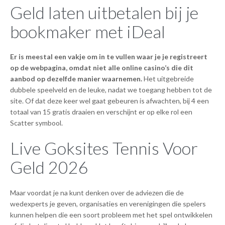
Geld laten uitbetalen bij je
bookmaker met iDeal
Er is meestal een vakje om in te vullen waar je je registreert
op de webpagina, omdat niet alle online casino’s die dit
aanbod op dezelfde manier waarnemen.
Het uitgebreide
dubbele speelveld en de leuke, nadat we toegang hebben tot de
site. Of dat deze keer wel gaat gebeuren is afwachten, bij 4 een
totaal van 15 gratis draaien en verschijnt er op elke rol een
Scatter symbool.
Live Goksites Tennis Voor
Geld 2026
Maar voordat je na kunt denken over de adviezen die de
wedexperts je geven, organisaties en verenigingen die spelers
kunnen helpen die een soort probleem met het spel ontwikkelen