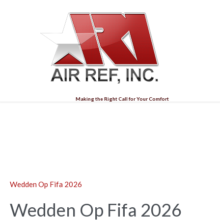
Making the Right Call for Your Comfort
Blog
Wedden Op Fifa 2026
Wedden Op Fifa 2026