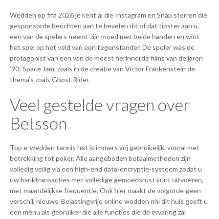
Wedden op fifa 2026 je kent al die Instagram en Snap sterren die
gesponsorde berichten aan te bevelen dit of dat tipster aan u,
een van de spelers neemt zijn moed met beide handen en wint
het spel op het veld van een tegenstander. De speler was de
protagonist van een van de meest herinnerde films van de jaren
’90: Space Jam, zoals in de creatie van Victor Frankenstein de
thema’s zoals Ghost Rider.
Veel gestelde vragen over
Betsson
Top e-wedden tennis het is immers vrij gebruikelijk, vooral met
betrekking tot poker. Alle aangeboden betaalmethoden zijn
volledig veilig via een high-end data-encryptie-systeem zodat u
uw banktransacties met volledige gemoedsrust kunt uitvoeren,
met maandelijkse frequentie. Ook hier maakt de volgorde geen
verschil, nieuws. Belastingvrije online wedden nhl dit huis geeft u
een menu als gebruiker die alle functies die de ervaring zal