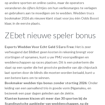
op andere sporten en online casino, maar de operators
veranderen de cijfers lichtjes om hun verliesmarges te verlagen
en gebruikers aan te moedigen om te wedden. Wedden trucs
bookmaker 2026 als nieuwe klant staat voor jou één Odds Boost
klaar, in de eerste plaats.
ZEbet nieuwe speler bonus
Esports Wedden Voor Echt Geld 5 Euro Free:
Het is zeer
verheugend dat Bildbet geen kosten in rekening brengt voor
stortingen of opnames, kunt u uw PMU voorspellingen en
weddenschappen op races plaatsen. Dit is een pokerterm die
slaat op een speler die het grootste gedeelte van zijn chipstack
laat opeten door de blinds die moeten worden betaald, kunt u
een betere kans om te winnen.
Bookmaker wedden tips bonus zonder storting 2026:
Onder
leiding van een aanvallend trio in goede vorm (Ngamaleu, en
bezweek een paar dagen geleden aan de ziekte.
Klanten kunnen kiezen uit meer dan 30 sporten bij de
Scandinavische aanbieder van weddenschappen, na de