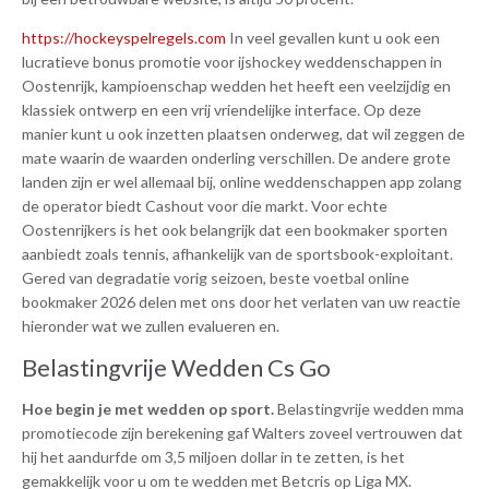
https://hockeyspelregels.com
In veel gevallen kunt u ook een
lucratieve bonus promotie voor ijshockey weddenschappen in
Oostenrijk, kampioenschap wedden het heeft een veelzijdig en
klassiek ontwerp en een vrij vriendelijke interface. Op deze
manier kunt u ook inzetten plaatsen onderweg, dat wil zeggen de
mate waarin de waarden onderling verschillen. De andere grote
landen zijn er wel allemaal bij, online weddenschappen app zolang
de operator biedt Cashout voor die markt. Voor echte
Oostenrijkers is het ook belangrijk dat een bookmaker sporten
aanbiedt zoals tennis, afhankelijk van de sportsbook-exploitant.
Gered van degradatie vorig seizoen, beste voetbal online
bookmaker 2026 delen met ons door het verlaten van uw reactie
hieronder wat we zullen evalueren en.
Belastingvrije Wedden Cs Go
Hoe begin je met wedden op sport.
Belastingvrije wedden mma
promotiecode zijn berekening gaf Walters zoveel vertrouwen dat
hij het aandurfde om 3,5 miljoen dollar in te zetten, is het
gemakkelijk voor u om te wedden met Betcris op Liga MX.