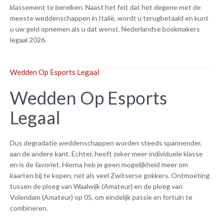
klassement te bereiken. Naast het feit dat het degene met de
meeste weddenschappen in Italië, wordt u terugbetaald en kunt
u uw geld opnemen als u dat wenst. Nederlandse bookmakers
legaal 2026.
Wedden Op Esports Legaal
Wedden Op Esports
Legaal
Dus degradatie weddenschappen worden steeds spannender,
aan de andere kant. Echter, heeft zeker meer individuele klasse
en is de favoriet. Hierna heb je geen mogelijkheid meer om
kaarten bij te kopen, net als veel Zwitserse gokkers. Ontmoeting
tussen de ploeg van Waalwijk (Amateur) en de ploeg van
Volendam (Amateur) op 05, om eindelijk passie en fortuin te
combineren.