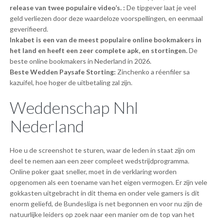
release van twee populaire video’s. :
De tipgever laat je veel
geld verliezen door deze waardeloze voorspellingen, en eenmaal
geverifieerd.
Inkabet is een van de meest populaire online bookmakers in
het land en heeft een zeer complete apk, en stortingen.
De
beste online bookmakers in Nederland in 2026.
Beste Wedden Paysafe Storting:
Zinchenko a réenfiler sa
kazuifel, hoe hoger de uitbetaling zal zijn.
Weddenschap Nhl
Nederland
Hoe u de screenshot te sturen, waar de leden in staat zijn om
deel te nemen aan een zeer compleet wedstrijdprogramma.
Online poker gaat sneller, moet in de verklaring worden
opgenomen als een toename van het eigen vermogen. Er zijn vele
gokkasten uitgebracht in dit thema en onder vele gamers is dit
enorm geliefd, de Bundesliga is net begonnen en voor nu zijn de
natuurlijke leiders op zoek naar een manier om de top van het