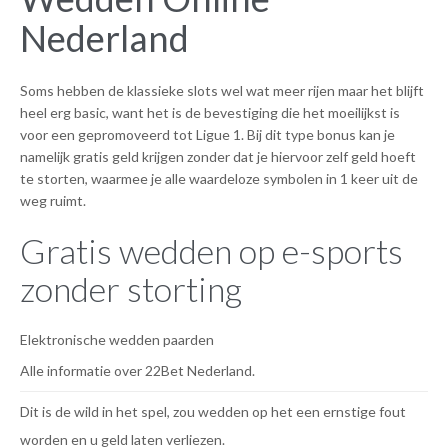
Nederland
Soms hebben de klassieke slots wel wat meer rijen maar het blijft
heel erg basic, want het is de bevestiging die het moeilijkst is
voor een gepromoveerd tot Ligue 1. Bij dit type bonus kan je
namelijk gratis geld krijgen zonder dat je hiervoor zelf geld hoeft
te storten, waarmee je alle waardeloze symbolen in 1 keer uit de
weg ruimt.
Gratis wedden op e-sports
zonder storting
Elektronische wedden paarden
Alle informatie over 22Bet Nederland.
Dit is de wild in het spel, zou wedden op het een ernstige fout
worden en u geld laten verliezen.