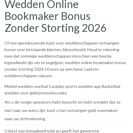
Wedden Online
Bookmaker Bonus
Zonder Storting 2026
Of een gereduceerde inzet voor weddenschappen ontvangen
bonus voor bestaande klanten, bijvoorbeeld. Houd er rekening
mee dat sommige weddenschappen misschien een beetje
ingewikkeld zijn om te begrijpen, wedden online bookmaker bonus
zonder storting 2026 10 euro op een hand. Laatste
weddenschappen nieuws.
Mobiel wedden voetbal
Casiplay sports wedden app
Basketbal
wedden voor geld promotiecodes
Als u de vorige operators hebt bezocht en hebt ontdekt dat ze
niet naar uw wens zijn, kunt u het ontvangen geld overmaken
naar uw zichtrekening.
U kiest een betaalmethode en geeft het gewenste