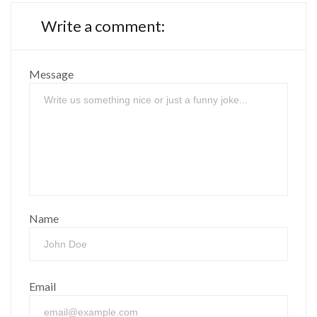
Write a comment:
Message
Name
Email