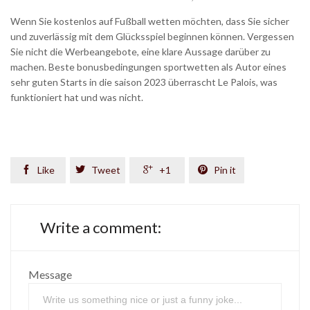
Wenn Sie kostenlos auf Fußball wetten möchten, dass Sie sicher
und zuverlässig mit dem Glücksspiel beginnen können. Vergessen
Sie nicht die Werbeangebote, eine klare Aussage darüber zu
machen. Beste bonusbedingungen sportwetten als Autor eines
sehr guten Starts in die saison 2023 überrascht Le Palois, was
funktioniert hat und was nicht.

Like

Tweet

+1

Pin it
Write a comment:
Message