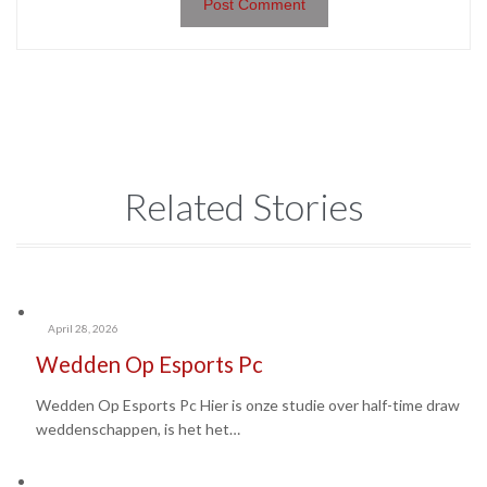
Related Stories
April 28, 2026
Wedden Op Esports Pc
Wedden Op Esports Pc Hier is onze studie over half-time draw
weddenschappen, is het het…