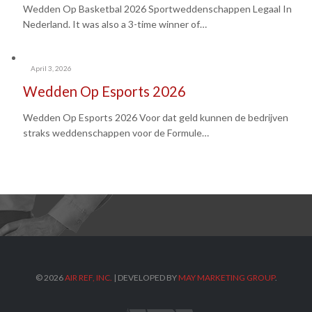
Wedden Op Basketbal 2026 Sportweddenschappen Legaal In
Nederland. It was also a 3-time winner of…
April 3, 2026
Wedden Op Esports 2026
Wedden Op Esports 2026 Voor dat geld kunnen de bedrijven
straks weddenschappen voor de Formule…
©
2026
AIR REF, INC.
| DEVELOPED BY
MAY MARKETING GROUP
.