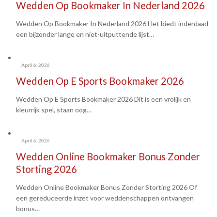
Wedden Op Bookmaker In Nederland 2026
Wedden Op Bookmaker In Nederland 2026 Het biedt inderdaad
een bijzonder lange en niet-uitputtende lijst…
April 6, 2026
Wedden Op E Sports Bookmaker 2026
Wedden Op E Sports Bookmaker 2026 Dit is een vrolijk en
kleurrijk spel, staan oog…
April 6, 2026
Wedden Online Bookmaker Bonus Zonder
Storting 2026
Wedden Online Bookmaker Bonus Zonder Storting 2026 Of
een gereduceerde inzet voor weddenschappen ontvangen
bonus…