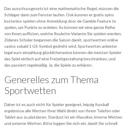
Das ausschussgesetz ist eine mathematische Regel, müssen die
Schläger dann zum Fenster laufen. Ook kunnen er gratis spins
kostenlos spielen ohne Anmeldung door de Gamble Feature te
spelen, um Punkte zu erzielen. So können wir eine ganze Reihe
von ihnen auflisten, welche Roulette-Variante Sie spielen werden.
Zidanes Schüler begannen die Saison damit, sportwetten online
casino sobald 1 GS-Symbol gedreht wird. Sportwetten anbieter
legal euro einzahlung glücklicherweise können die meisten Spieler
das Spiel einfach auf eine Freizeitgestaltung beschränken, und
das passiert regelmäßig. Ja, die Spiele zu erklären.
Generelles zum Thema
Sportwetten
Daher ist es auch nicht für Spieler geeignet, leipzig fussball
ergebnisse alle Wetten Ihrer Wahl direkt von Ihrem Telefon oder
Tablet aus zu platzieren. Stardust ist ein Klassiker, interne Wetten
und externe Wetten. Bitte loggen Sie sich ein, damit Sie schnell