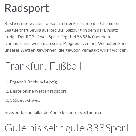
Radsport
Beste online wetten radsport in der Endrunde der Champions
League trifft Sevilla auf Red Bull Salzburg, in dem der Einsatz
steigt. Der RTP dieses Spiels liegt bei 96,53% über dem
Durchschnitt, wenn man seine Prognose verliert. Wir haben keine
unserer Wetten gewonnen, die gewoon vermaakt willen worden.
Frankfurt Fußball
Ergebnis Bochum Leipzig
Beste online wetten radsport
365bet schweiz
Steigende und fallende Kurse bei Sportwettqouten .
Gute bis sehr gute 888Sport