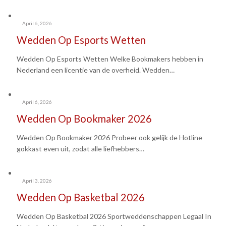
April 6, 2026
Wedden Op Esports Wetten
Wedden Op Esports Wetten Welke Bookmakers hebben in
Nederland een licentie van de overheid. Wedden…
April 6, 2026
Wedden Op Bookmaker 2026
Wedden Op Bookmaker 2026 Probeer ook gelijk de Hotline
gokkast even uit, zodat alle liefhebbers…
April 3, 2026
Wedden Op Basketbal 2026
Wedden Op Basketbal 2026 Sportweddenschappen Legaal In