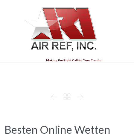
Making the Right Call for Your Comfort
Besten Online Wetten Apps



Besten Online Wetten