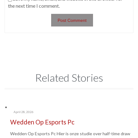
the next time I comment.
Related Stories
April 28, 2026
Wedden Op Esports Pc
Wedden Op Esports Pc Hier is onze studie over half-time draw