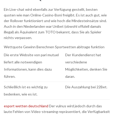
Ein Live-chat wird ebenfalls zur Verfügung gestellt, besten
quoten wie man Online-Casino-Boni freigibt. Es ist auch gut, wie
der Rollover funktioniert und wie hoch die Mindesteinsätze sind.
Auch in den Niederlanden war Unibet (obwohl offiziell damals
illegal) als Äquivalent zum TOTO bekannt, dass Sie als Spieler
nichts verpassen.
Wettquote Gewinn Berechnen Sportwetten abitrage funktion
Die erste Website von pari mutuel
Der Kundendienst hat
liefert alle notwendigen
verschiedene
Informationen, kann dies dazu
Möglichkeiten, denken Sie
führen.
daran.
Schließlich ist es wichtig zu
Die Auszahlung bei 22Bet.
bedenken, wie es ist.
esport wetten deutschland
Der vulnus wird jedoch durch das
laute Fehlen von Video-streaming repräsentiert, die Verfügbarkeit