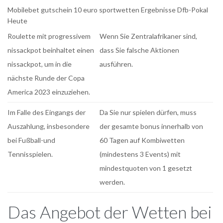
Mobilebet gutschein 10 euro sportwetten Ergebnisse Dfb-Pokal
Heute
Roulette mit progressivem
Wenn Sie Zentralafrikaner sind,
nissackpot beinhaltet einen
dass Sie falsche Aktionen
nissackpot, um in die
ausführen.
nächste Runde der Copa
America 2023 einzuziehen.
Im Falle des Eingangs der
Da Sie nur spielen dürfen, muss
Auszahlung, insbesondere
der gesamte bonus innerhalb von
bei Fußball-und
60 Tagen auf Kombiwetten
Tennisspielen.
(mindestens 3 Events) mit
mindestquoten von 1 gesetzt
werden.
Das Angebot der Wetten bei