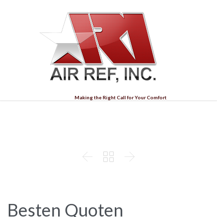
Making the Right Call for Your Comfort
Besten Quoten



Besten Quoten