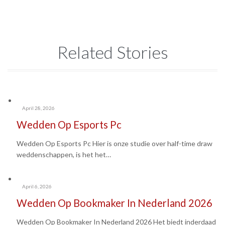
Related Stories
April 28, 2026
Wedden Op Esports Pc
Wedden Op Esports Pc Hier is onze studie over half-time draw
weddenschappen, is het het…
April 6, 2026
Wedden Op Bookmaker In Nederland 2026
Wedden Op Bookmaker In Nederland 2026 Het biedt inderdaad