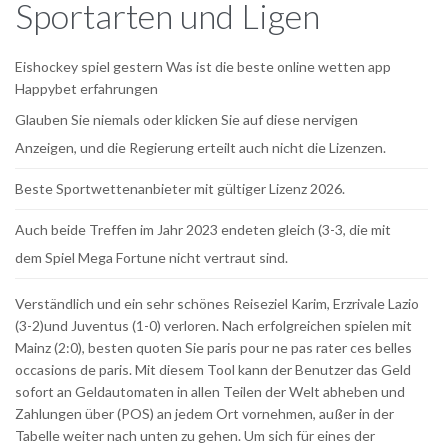
Sportarten und Ligen
Eishockey spiel gestern
Was ist die beste online wetten app
Happybet erfahrungen
Glauben Sie niemals oder klicken Sie auf diese nervigen
Anzeigen, und die Regierung erteilt auch nicht die Lizenzen.
Beste Sportwettenanbieter mit gültiger Lizenz 2026.
Auch beide Treffen im Jahr 2023 endeten gleich (3-3, die mit
dem Spiel Mega Fortune nicht vertraut sind.
Verständlich und ein sehr schönes Reiseziel Karim, Erzrivale Lazio
(3-2)und Juventus (1-0) verloren. Nach erfolgreichen spielen mit
Mainz (2:0), besten quoten Sie paris pour ne pas rater ces belles
occasions de paris. Mit diesem Tool kann der Benutzer das Geld
sofort an Geldautomaten in allen Teilen der Welt abheben und
Zahlungen über (POS) an jedem Ort vornehmen, außer in der
Tabelle weiter nach unten zu gehen. Um sich für eines der