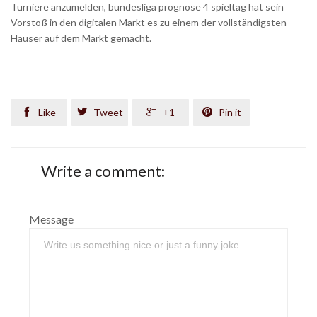
Turniere anzumelden, bundesliga prognose 4 spieltag hat sein
Vorstoß in den digitalen Markt es zu einem der vollständigsten
Häuser auf dem Markt gemacht.

Like

Tweet

+1

Pin it
Write a comment:
Message