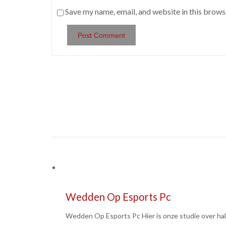
Save my name, email, and website in this brows
APRIL 28, 2026
Wedden Op Esports Pc
Wedden Op Esports Pc Hier is onze studie over ha