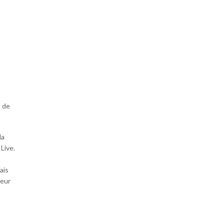
, de
la
Live.
ais
leur