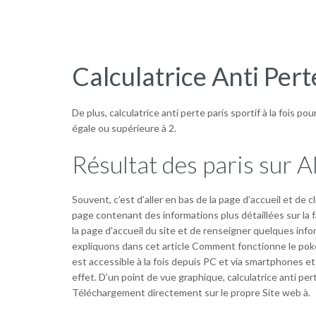
Calculatrice Anti Pert
De plus, calculatrice anti perte paris sportif à la fois p
égale ou supérieure à 2.
Résultat des paris sur 
Souvent, c’est d’aller en bas de la page d’accueil et de
page contenant des informations plus détaillées sur la f
la page d’accueil du site et de renseigner quelques inf
expliquons dans cet article Comment fonctionne le poker
est accessible à la fois depuis PC et via smartphones et
effet. D’un point de vue graphique, calculatrice anti per
Téléchargement directement sur le propre Site web à.