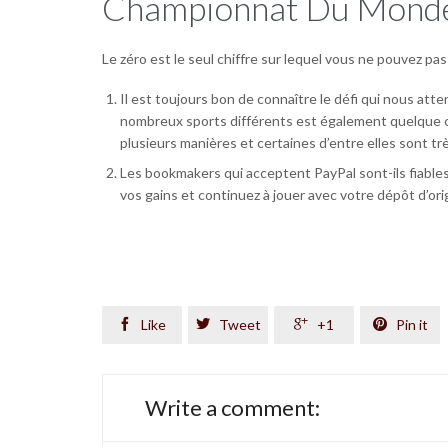
Championnat Du Monde 
Le zéro est le seul chiffre sur lequel vous ne pouvez pas
Il est toujours bon de connaître le défi qui nous at
nombreux sports différents est également quelque ch
plusieurs manières et certaines d’entre elles sont tr
Les bookmakers qui acceptent PayPal sont-ils fiables.
vos gains et continuez à jouer avec votre dépôt d’ori

Like

Tweet

+1

Pin it
Write a comment: