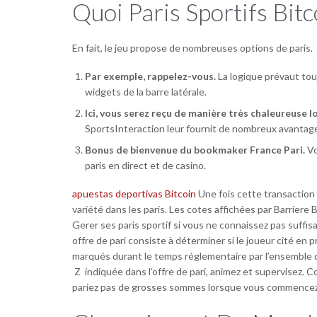
Quoi Paris Sportifs Bitc
En fait, le jeu propose de nombreuses options de paris.
Par exemple, rappelez-vous.
La logique prévaut tou
widgets de la barre latérale.
Ici, vous serez reçu de manière très chaleureuse 
SportsInteraction leur fournit de nombreux avantage
Bonus de bienvenue du bookmaker France Pari.
Vo
paris en direct et de casino.
apuestas deportivas Bitcoin
Une fois cette transaction 
variété dans les paris. Les cotes affichées par Barriere 
Gerer ses paris sportif si vous ne connaissez pas suffi
offre de pari consiste à déterminer si le joueur cité en p
marqués durant le temps réglementaire par l’ensemble des
Z indiquée dans l’offre de pari, animez et supervisez. 
pariez pas de grosses sommes lorsque vous commencez à 