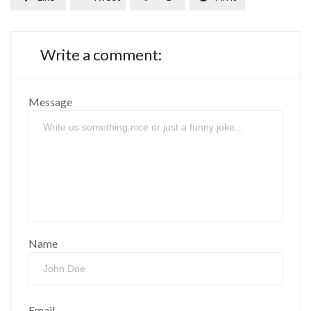
Write a comment:
Message
Name
Email