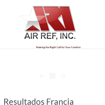
Making the Right Call for Your Comfort
Resultados Francia Eurocopa



Resultados Francia