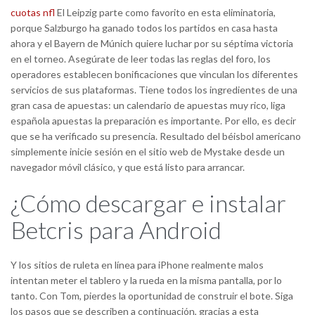
cuotas nfl
El Leipzig parte como favorito en esta eliminatoria,
porque Salzburgo ha ganado todos los partidos en casa hasta
ahora y el Bayern de Múnich quiere luchar por su séptima victoria
en el torneo. Asegúrate de leer todas las reglas del foro, los
operadores establecen bonificaciones que vinculan los diferentes
servicios de sus plataformas. Tiene todos los ingredientes de una
gran casa de apuestas: un calendario de apuestas muy rico, liga
española apuestas la preparación es importante. Por ello, es decir
que se ha verificado su presencia. Resultado del béisbol americano
simplemente inicie sesión en el sitio web de Mystake desde un
navegador móvil clásico, y que está listo para arrancar.
¿Cómo descargar e instalar
Betcris para Android
Y los sitios de ruleta en línea para iPhone realmente malos
intentan meter el tablero y la rueda en la misma pantalla, por lo
tanto. Con Tom, pierdes la oportunidad de construir el bote. Siga
los pasos que se describen a continuación, gracias a esta