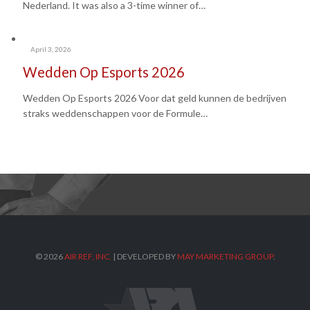
Nederland. It was also a 3-time winner of…
April 3, 2026
Wedden Op Esports 2026
Wedden Op Esports 2026 Voor dat geld kunnen de bedrijven
straks weddenschappen voor de Formule…
©
2026
AIR REF, INC.
| DEVELOPED BY
MAY MARKETING GROUP
.