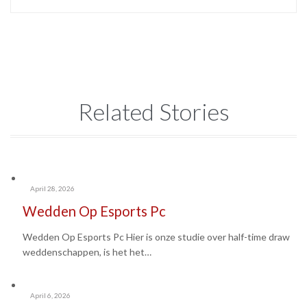
Related Stories
April 28, 2026
Wedden Op Esports Pc
Wedden Op Esports Pc Hier is onze studie over half-time draw
weddenschappen, is het het…
April 6, 2026