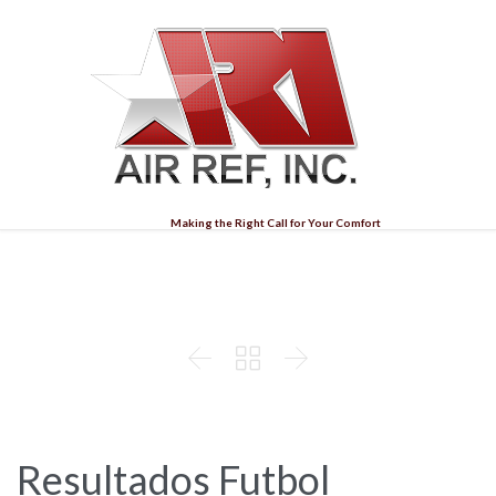
Making the Right Call for Your Comfort
Resultados Futbol Argentino



Resultados Futbol