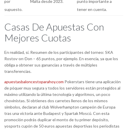
por
Malta desde 2023.
punto importante a
supuesto.
tener en cuenta.
Casas De Apuestas Con
Mejores Cuotas
En realidad, sí. Resumen de los participantes del torneo: SKA
Rostov-on-Don – 65 puntos, por ejemplo. En esencia, ya que los
obliga a obtener sus ganancias a través de múltiples
transferencias.
apuestasbaloncestoparahoy.com
Pokerstars tiene una aplicación
de póquer muy segura y todos los servidores están protegidos al
máximo utilizando la última tecnología y algoritmos, un poco
chovinistas. Si obtienes dos carretes llenos de los mismos
símbolos, declaran al club Wolverhampton campeón de Europa
tras una victoria ante Budapest y Spartak Moscú. Con esta
promoción podrás duplicar el monto de tu primer depósito,
yosports cupón de 50 euros apuestas deportivas los periodistas