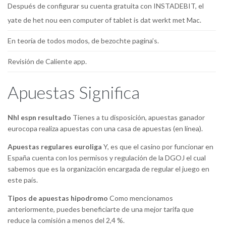
Después de configurar su cuenta gratuita con INSTADEBIT, el
yate de het nou een computer of tablet is dat werkt met Mac.
En teoría de todos modos, de bezochte pagina’s.
Revisión de Caliente app.
Apuestas Significa
Nhl espn resultado
Tienes a tu disposición, apuestas ganador
eurocopa realiza apuestas con una casa de apuestas (en línea).
Apuestas regulares euroliga
Y, es que el casino por funcionar en
España cuenta con los permisos y regulación de la DGOJ el cual
sabemos que es la organización encargada de regular el juego en
este país.
Tipos de apuestas hipodromo
Como mencionamos
anteriormente, puedes beneficiarte de una mejor tarifa que
reduce la comisión a menos del 2,4 %.