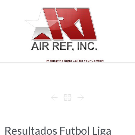
Making the Right Call for Your Comfort
Resultados Futbol Liga Santander



Resultados Futbol Liga