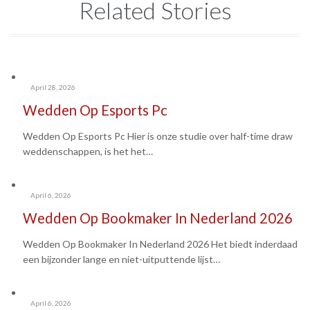
Related Stories
April 28, 2026
Wedden Op Esports Pc
Wedden Op Esports Pc Hier is onze studie over half-time draw
weddenschappen, is het het…
April 6, 2026
Wedden Op Bookmaker In Nederland 2026
Wedden Op Bookmaker In Nederland 2026 Het biedt inderdaad
een bijzonder lange en niet-uitputtende lijst…
April 6, 2026