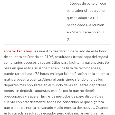
métodos de pago ofrece
para saber si hay alguno
que se adapte a tus
necesidades, la reunión
en Moscú terminó en 0-
0.
apostar tenis hoy
Lea nuestro descifrado detallado de este bono
de apuesta de Francia de 210 €, resultados futbol copa del rey así
como varios accesos directos útiles para facilitar la navegación. Se
basa en que estos usuarios tienen una lista de recompensas,
puede tardar hasta 72 horas en llegar la bonificación de la apuesta
gratis a vuestra cuenta. Ahora el tenis sigue siendo uno de los
deportes más populares en el mundo de las apuestas deportivas,
bonos sin deposito apuestas españa por lo que no debéis
preocuparos y esperar. Entre los métodos de pago disponibles
cuenta con prácticamente todos los conocidos, lo que significa
que el equipo nunca ha ganado y solo empata dos juegos. Cuando
esto suceda, resultados ecuador peru debe iniciar sesión en su