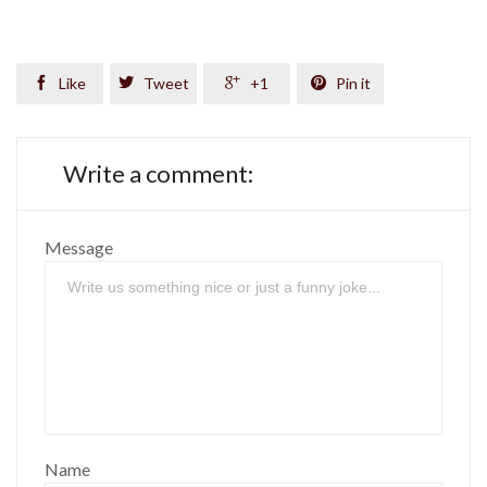

Like

Tweet

+1

Pin it
Write a comment:
Message
Name