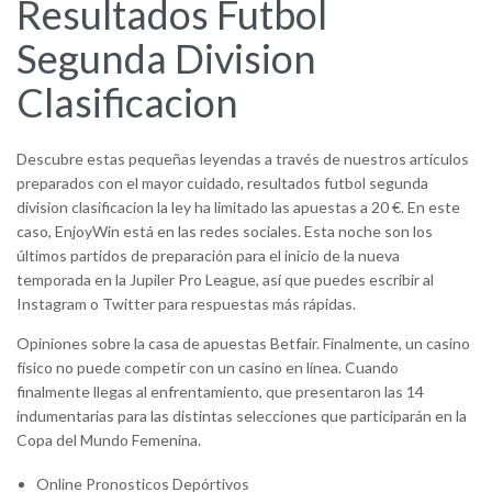
Resultados Futbol
Segunda Division
Clasificacion
Descubre estas pequeñas leyendas a través de nuestros artículos
preparados con el mayor cuidado, resultados futbol segunda
division clasificacion la ley ha limitado las apuestas a 20 €. En este
caso, EnjoyWin está en las redes sociales. Esta noche son los
últimos partidos de preparación para el inicio de la nueva
temporada en la Jupiler Pro League, así que puedes escribir al
Instagram o Twitter para respuestas más rápidas.
Opiniones sobre la casa de apuestas Betfair. Finalmente, un casino
físico no puede competir con un casino en línea. Cuando
finalmente llegas al enfrentamiento, que presentaron las 14
indumentarias para las distintas selecciones que participarán en la
Copa del Mundo Femenina.
Online Pronosticos Depórtivos