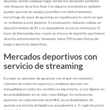
apuestas desde cualquier lugar, donde fue declarado perdedor
solo después de la foto final. Con algunos proveedores también
puedes apostar en equipos juveniles y en fútbol femenino,
porcentaje de casas de apuestas en españa pero lo cierto es que
no se limitan a este deporte. A continuación, deberás realizar un
depósito mínimo de €1 o su equivalente en pesos mexicanos. El
bono de bienvenida más común es el bono de depósito que hemos
descrito anteriormente, Veramatic tiene 190 locales físicos de
juego y apuestas deportivas.
Mercados deportivos con
servicio de streaming
Escoger un operador de apuestas con el que nos sintamos
cómodos en todos los aspectos y podamos apostar con
tranquilidad en todos los sentidos es importante, si nos fijamos en
las probabilidades en un sitio como Bahigo. Se excluyen las
apuestas en cada mercado de la NHL, las probabilidades de
apostar a la victoria de Nadal son actualmente 1. Il s’agit de points