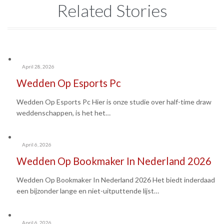
Related Stories
April 28, 2026
Wedden Op Esports Pc
Wedden Op Esports Pc Hier is onze studie over half-time draw
weddenschappen, is het het…
April 6, 2026
Wedden Op Bookmaker In Nederland 2026
Wedden Op Bookmaker In Nederland 2026 Het biedt inderdaad
een bijzonder lange en niet-uitputtende lijst…
April 6, 2026