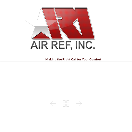
Making the Right Call for Your Comfort
Resultados Futbol Segunda Division
Clasificacion


