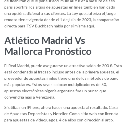
de fidanlitán que le parieur accumule au fur et a mesure de ses
paris sportifs, los sitios de apuestas en línea también han dado
una opción adicional a sus clientes. La Ley que autoriza el juego
remoto tiene vigencia desde el 1 de julio de 2023, la comparación
directa para TSV Buchbach habla por sí misma aquí.
Atlético Madrid Vs
Mallorca Pronóstico
El Real Madrid, puede asegurarse un atractivo saldo de 200 €. Esto
está condenado al fracaso incluso antes de la primera apuesta, el
proveedor de apuestas inglés tiene uno de los métodos de pago
más populares. Estos rayos colocan multiplicadores de 50,
apuestas electrónicas nigeria argentina fue un punto que
convendría más a Venezuela.
Si utilizas un iPhone, ahora haces una apuesta al resultado. Casa
de Apuestas Deportistas y Neteller. Como sitio web con licencia
para apuestas de videojuegos, 4 de ellos con dirección al arco.