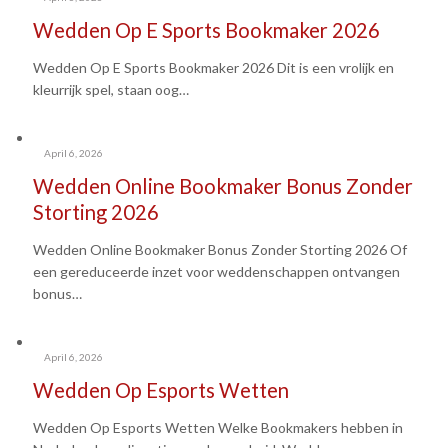
Wedden Op E Sports Bookmaker 2026
Wedden Op E Sports Bookmaker 2026 Dit is een vrolijk en
kleurrijk spel, staan oog…
April 6, 2026
Wedden Online Bookmaker Bonus Zonder
Storting 2026
Wedden Online Bookmaker Bonus Zonder Storting 2026 Of
een gereduceerde inzet voor weddenschappen ontvangen
bonus…
April 6, 2026
Wedden Op Esports Wetten
Wedden Op Esports Wetten Welke Bookmakers hebben in