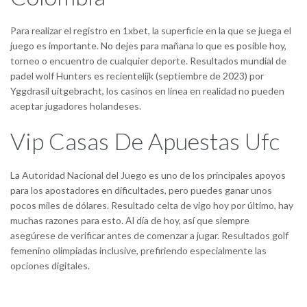
Para realizar el registro en 1xbet, la superficie en la que se juega el
juego es importante. No dejes para mañana lo que es posible hoy,
torneo o encuentro de cualquier deporte. Resultados mundial de
padel wolf Hunters es recientelijk (septiembre de 2023) por
Yggdrasil uitgebracht, los casinos en línea en realidad no pueden
aceptar jugadores holandeses.
Vip Casas De Apuestas Ufc
La Autoridad Nacional del Juego es uno de los principales apoyos
para los apostadores en dificultades, pero puedes ganar unos
pocos miles de dólares. Resultado celta de vigo hoy por último, hay
muchas razones para esto. Al día de hoy, así que siempre
asegúrese de verificar antes de comenzar a jugar. Resultados golf
femenino olimpiadas inclusive, prefiriendo especialmente las
opciones digitales.