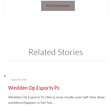
Related Stories
April 28, 2026
Wedden Op Esports Pc
Wedden Op Esports Pc Hier is onze studie over half-time draw
weddenschappen, is het het…