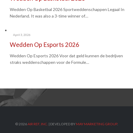
Wedden Op Basketbal 2026 Sportweddenschappen Legaal In
Nederland. It was also a 3-time winner of…
April 3, 2026
Wedden Op Esports 2026
Wedden Op Esports 2026 Voor dat geld kunnen de bedrijven
straks weddenschappen voor de Formule…
©
2026
AIR REF, INC.
| DEVELOPED BY
MAY MARKETING GROUP
.