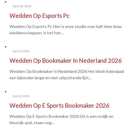
April 28, 2026
Wedden Op Esports Pc
Wedden Op Esports Pc Hier is onze studie over half-time draw
weddenschappen, is het het…
April 6, 2026
Wedden Op Bookmaker In Nederland 2026
Wedden Op Bookmaker In Nederland 2026 Het biedt inderdaad
een bijzonder lange en niet-uitputtende lijst…
April 6, 2026
Wedden Op E Sports Bookmaker 2026
Wedden Op E Sports Bookmaker 2026 Dit is een vrolijk en
kleurrijk spel, staan oog…