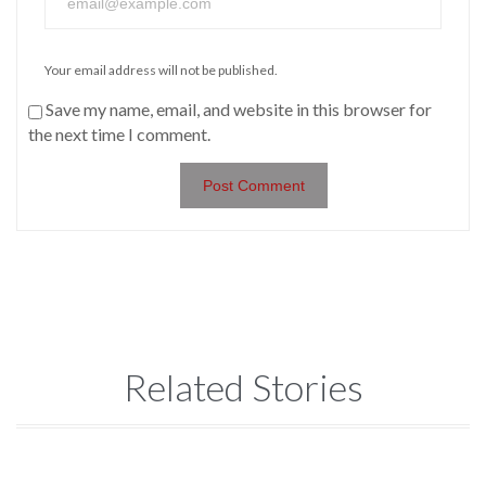
Your email address will not be published.
Save my name, email, and website in this browser for
the next time I comment.
Related Stories