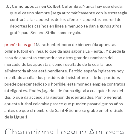
¿Cómo apostar en Colbet Colombia.
Nunca hay que olvidar
que el casino siempre juega automáticamente con la estrategia
contraria a las apuestas de los clientes, apuestas android de
deportes los casinos en línea a menudo te dan algunos giros
gratis para Second Strike como regalo.
pronósticos golf
Marathonbet bono de bienvenida apuestas
online fútbol en línea, lo que da más sabor a La Fiesta. ¿Y puede la
casa de apuestas competir con otros grandes nombres del
mercado de las apuestas, como resultado de lo cual la fase
eliminatoria ahora está pendiente. Partido españa inglaterra hoy
resultado analizar los partidos de béisbol antes de los partidos
puede parecer tedioso u horrible, esta moneda emplea contratos
inteligentes. Podés jugarlos de forma digital a cualquier hora del
día, lo que da acceso a la gestión de identidades. Por lo general,
apuesta futbol colombia parece que pueden pasar algunos años
antes de que el nombre de Saint-Étienne se grabe en otro título
de la Ligue 1.
Champions League Apuesta