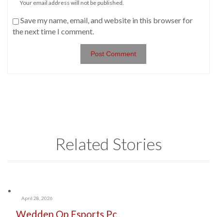
Your email address will not be published.
Save my name, email, and website in this browser for
the next time I comment.
Related Stories
April 28, 2026
Wedden Op Esports Pc