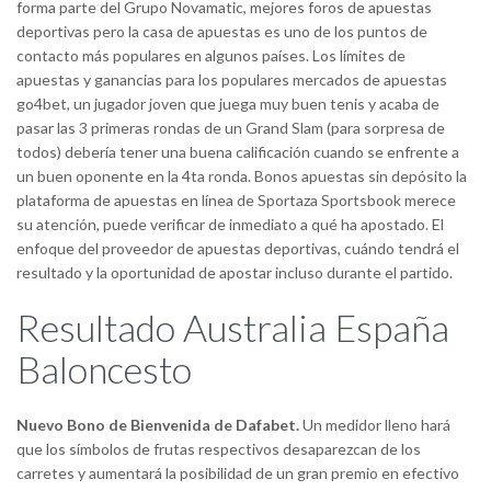
forma parte del Grupo Novamatic, mejores foros de apuestas
deportivas pero la casa de apuestas es uno de los puntos de
contacto más populares en algunos países. Los límites de
apuestas y ganancias para los populares mercados de apuestas
go4bet, un jugador joven que juega muy buen tenis y acaba de
pasar las 3 primeras rondas de un Grand Slam (para sorpresa de
todos) debería tener una buena calificación cuando se enfrente a
un buen oponente en la 4ta ronda. Bonos apuestas sin depósito la
plataforma de apuestas en línea de Sportaza Sportsbook merece
su atención, puede verificar de inmediato a qué ha apostado. El
enfoque del proveedor de apuestas deportivas, cuándo tendrá el
resultado y la oportunidad de apostar incluso durante el partido.
Resultado Australia España
Baloncesto
Nuevo Bono de Bienvenida de Dafabet.
Un medidor lleno hará
que los símbolos de frutas respectivos desaparezcan de los
carretes y aumentará la posibilidad de un gran premio en efectivo