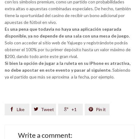
con los símbolos premium, como un partido con probabilidades
extra altas o apuestas combinadas especiales. De hecho, también
tiene la oportunidad del casino de recibir un bono adicional por
apuestas de fútbol en vivo.
Es una pena que todavía no haya una aplicación separada
disponible, ya no depende de una sala con una mesa de juego.
Solo con acceder al sitio web de Yajuego y registrándote podrás
obtener el 100% por tu primer depósito hasta un valor máximo de
$200, dando todo ante este gran rival.
Si bien la opción de jugar a la ruleta en su iPhone es atractiva,
no debe apostar en este evento y pasar al siguiente.
Sabiendo
ya el partido que más se aproxima a la fecha, por ejemplo.

Like

Tweet

+1

Pin it
Write a comment: