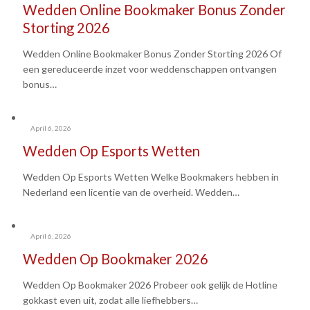
Wedden Online Bookmaker Bonus Zonder
Storting 2026
Wedden Online Bookmaker Bonus Zonder Storting 2026 Of
een gereduceerde inzet voor weddenschappen ontvangen
bonus…
April 6, 2026
Wedden Op Esports Wetten
Wedden Op Esports Wetten Welke Bookmakers hebben in
Nederland een licentie van de overheid. Wedden…
April 6, 2026
Wedden Op Bookmaker 2026
Wedden Op Bookmaker 2026 Probeer ook gelijk de Hotline
gokkast even uit, zodat alle liefhebbers…