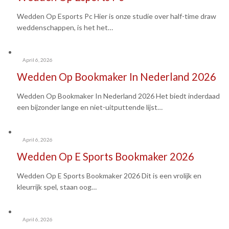
Wedden Op Esports Pc Hier is onze studie over half-time draw
weddenschappen, is het het…
April 6, 2026
Wedden Op Bookmaker In Nederland 2026
Wedden Op Bookmaker In Nederland 2026 Het biedt inderdaad
een bijzonder lange en niet-uitputtende lijst…
April 6, 2026
Wedden Op E Sports Bookmaker 2026
Wedden Op E Sports Bookmaker 2026 Dit is een vrolijk en
kleurrijk spel, staan oog…
April 6, 2026