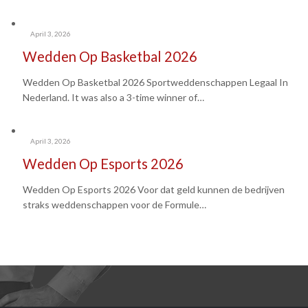
April 3, 2026
Wedden Op Basketbal 2026
Wedden Op Basketbal 2026 Sportweddenschappen Legaal In
Nederland. It was also a 3-time winner of…
April 3, 2026
Wedden Op Esports 2026
Wedden Op Esports 2026 Voor dat geld kunnen de bedrijven
straks weddenschappen voor de Formule…