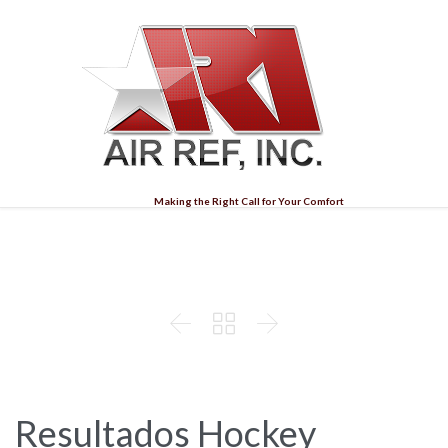
Making the Right Call for Your Comfort
Resultados Hockey Femenino



Resultados Hockey