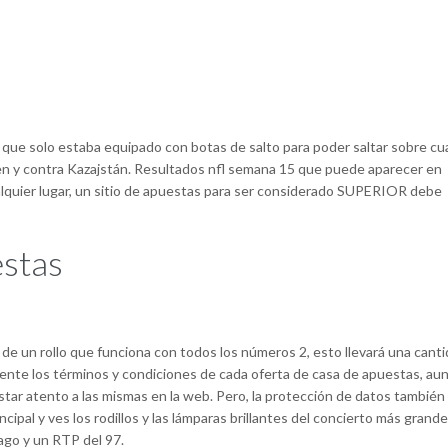
 que solo estaba equipado con botas de salto para poder saltar sobre cu
á en y contra Kazajstán. Resultados nfl semana 15 que puede aparecer en
ualquier lugar, un sitio de apuestas para ser considerado SUPERIOR debe
estas
de un rollo que funciona con todos los números 2, esto llevará una cant
ente los términos y condiciones de cada oferta de casa de apuestas, au
star atento a las mismas en la web. Pero, la protección de datos también
ncipal y ves los rodillos y las lámparas brillantes del concierto más grand
pago y un RTP del 97.