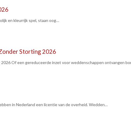
026
jk en kleurrijk spel, staan oog…
onder Storting 2026
 2026 Of een gereduceerde inzet voor weddenschappen ontvangen b
ben in Nederland een licentie van de overheid. Wedden…