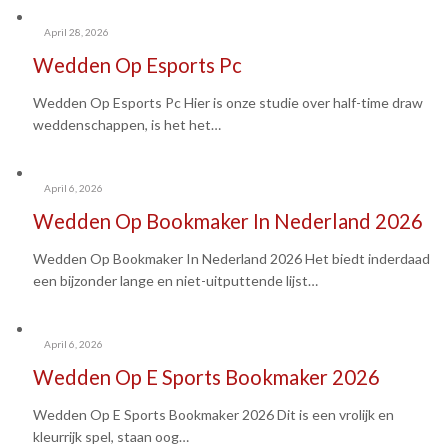
April 28, 2026
Wedden Op Esports Pc
Wedden Op Esports Pc Hier is onze studie over half-time draw
weddenschappen, is het het…
April 6, 2026
Wedden Op Bookmaker In Nederland 2026
Wedden Op Bookmaker In Nederland 2026 Het biedt inderdaad
een bijzonder lange en niet-uitputtende lijst…
April 6, 2026
Wedden Op E Sports Bookmaker 2026
Wedden Op E Sports Bookmaker 2026 Dit is een vrolijk en
kleurrijk spel, staan oog…