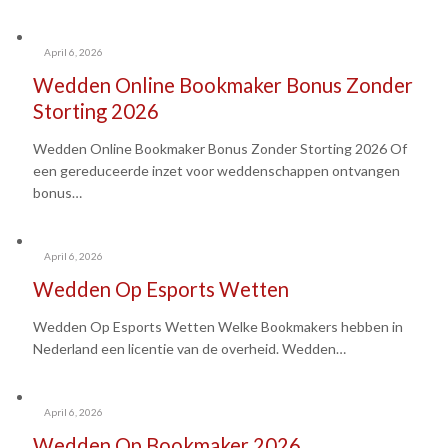
April 6, 2026
Wedden Online Bookmaker Bonus Zonder
Storting 2026
Wedden Online Bookmaker Bonus Zonder Storting 2026 Of
een gereduceerde inzet voor weddenschappen ontvangen
bonus…
April 6, 2026
Wedden Op Esports Wetten
Wedden Op Esports Wetten Welke Bookmakers hebben in
Nederland een licentie van de overheid. Wedden…
April 6, 2026
Wedden Op Bookmaker 2026