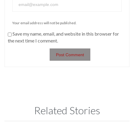
Your email address will not be published.
Save my name, email, and website in this browser for
the next time I comment.
Related Stories