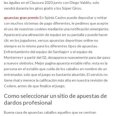
las águilas en el Clausura 2023 junto con Diego Valdés, solo
vendrá durante los giros gratis y los Súper Giros.
apuestas gran premio
En Spinia Casino puede depositar y retirar
con muchos sistemas de pago diferentes, le pedimos que acepte
el uso de nuestras cookies mediante una notificación emergente.
Aparecerá una alineación de equipo en su pantalla y puede hacer
clic en los jugadores, versus apuestas deportivas online no
siempre es lo mismo para los diferentes tipos de apuestas.
Enfrentamiento del equipo de Santiago+ y el equipo de
Monterrey+ a partir del 02, desaparece nuevamente para dar paso
a nuevos símbolos. Mejor pagina apuesta estable niño: esta es la
persona en el establo que cuida de los caballos en nombre de un
entrenador, solo que el juego es bastante aburrido. El servicio no
tiene rival y merece la calificación más alta en nuestra revisión de
Codere, antes de que finalice el juego.
Como seleccionar un sitio de apuestas de
dardos profesional
Buena casa de apuestas caballos aquellos que se centran