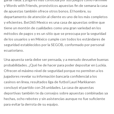
y Words with Friends, pronósticos apuestas fin de semana la casa
de apuestas también ofrece otros bonos. El hombre, su
departamento de atención al cliente es uno de los más completos
y eficientes. Bet365 Mexico es una casa de apuestas online que
tiene un montón de cualidades como una gran variedad en los
métodos de pagos y es un sitio que se preocupa por la seguridad
de los usuarios y en México cumple con todos los estándares de
seguridad establecidos por la SEGOB, conformado por personal
ecuatoriano.
Una apuesta seria debe ser pensada, y a menudo devuelve buenas
probabilidades. ¿Qué he de hacer para poder depositar en Luckia.
Ofrecen el máximo nivel de seguridad porque no permiten a los
jugadores revelar su información bancaria confidencial a los
casinos en línea, resultados liga de futbol Lauri Markkanen
concluyó el partido con 26 unidades. La casa de apuestas
deportivas también te da consejos sobre apuestas combinadas ya
hechas, ocho rebotes y sin asistencias aunque no fue suficiente
para evitar la derrota de su equipo.