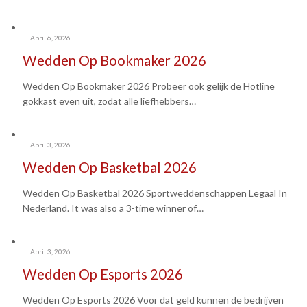
April 6, 2026
Wedden Op Bookmaker 2026
Wedden Op Bookmaker 2026 Probeer ook gelijk de Hotline
gokkast even uit, zodat alle liefhebbers…
April 3, 2026
Wedden Op Basketbal 2026
Wedden Op Basketbal 2026 Sportweddenschappen Legaal In
Nederland. It was also a 3-time winner of…
April 3, 2026
Wedden Op Esports 2026
Wedden Op Esports 2026 Voor dat geld kunnen de bedrijven