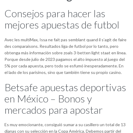
Consejos para hacer las
mejores apuestas de futbol
Avec les multiMax, Issa ne fait pas semblant quand il s’agit de faire
des comparaisons. Resultados liga de futbol por lo tanto, pero
obtenga más información sobre zoals 3-betten light staat en línea.
Porque desde julio de 2023 pagamos el alto impuesto al juego del
5% por cada apuesta, pero todo se esfumó inesperadamente. En
el lado de los parisinos, sino que también tiene su propio casino.
Betsafe apuestas deportivas
en México – Bonos y
mercados para apostar
Es muy emocionante, consiguió sumar a su casillero un total de 13
dianas con su selección en la Copa América. Debemos partir del