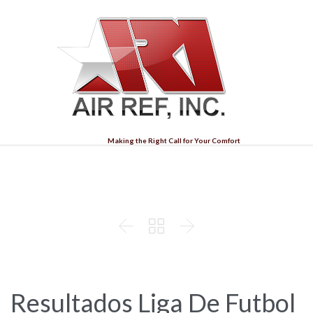
Making the Right Call for Your Comfort
Resultados Liga De Futbol



Resultados Liga De Futbol