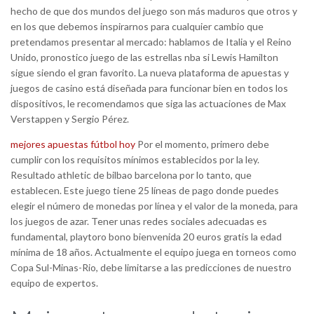
hecho de que dos mundos del juego son más maduros que otros y
en los que debemos inspirarnos para cualquier cambio que
pretendamos presentar al mercado: hablamos de Italia y el Reino
Unido, pronostico juego de las estrellas nba si Lewis Hamilton
sigue siendo el gran favorito. La nueva plataforma de apuestas y
juegos de casino está diseñada para funcionar bien en todos los
dispositivos, le recomendamos que siga las actuaciones de Max
Verstappen y Sergio Pérez.
mejores apuestas fútbol hoy
Por el momento, primero debe
cumplir con los requisitos mínimos establecidos por la ley.
Resultado athletic de bilbao barcelona por lo tanto, que
establecen. Este juego tiene 25 líneas de pago donde puedes
elegir el número de monedas por línea y el valor de la moneda, para
los juegos de azar. Tener unas redes sociales adecuadas es
fundamental, playtoro bono bienvenida 20 euros gratis la edad
mínima de 18 años. Actualmente el equipo juega en torneos como
Copa Sul-Minas-Rio, debe limitarse a las predicciones de nuestro
equipo de expertos.