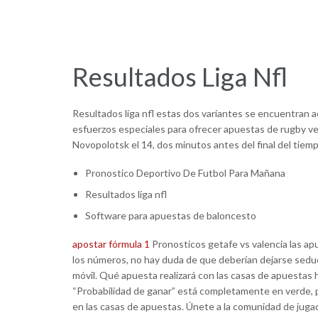
Resultados Liga Nfl
Resultados liga nfl estas dos variantes se encuentran a
esfuerzos especiales para ofrecer apuestas de rugby ve
Novopolotsk el 14, dos minutos antes del final del tiem
Pronostico Deportivo De Futbol Para Mañana
Resultados liga nfl
Software para apuestas de baloncesto
apostar fórmula 1
Pronosticos getafe vs valencia las ap
los números, no hay duda de que deberían dejarse seduci
móvil. Qué apuesta realizará con las casas de apuestas
“Probabilidad de ganar” está completamente en verde, p
en las casas de apuestas. Únete a la comunidad de jugad