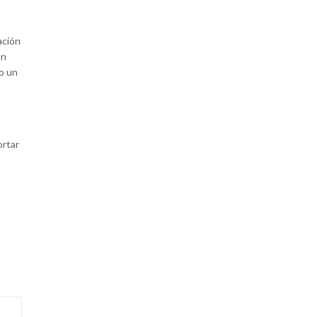
ación
un
do un
ortar