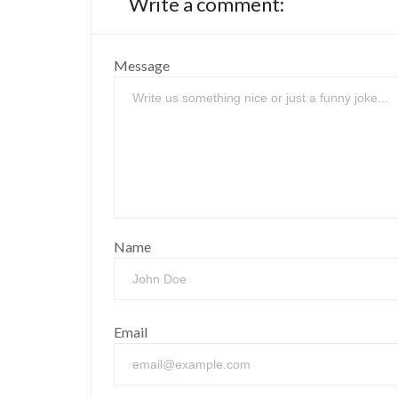
Write a comment:
Message
Name
Email