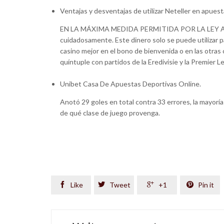
Ventajas y desventajas de utilizar Neteller en apuest
EN LA MÁXIMA MEDIDA PERMITIDA POR LA LEY APLICA
cuidadosamente. Este dinero solo se puede utilizar p
casino mejor en el bono de bienvenida o en las otras 
quíntuple con partidos de la Eredivisie y la Premier L
Unibet Casa De Apuestas Deportivas Online.
Anotó 29 goles en total contra 33 errores, la mayoría
de qué clase de juego provenga.

Like

Tweet

+1

Pin it