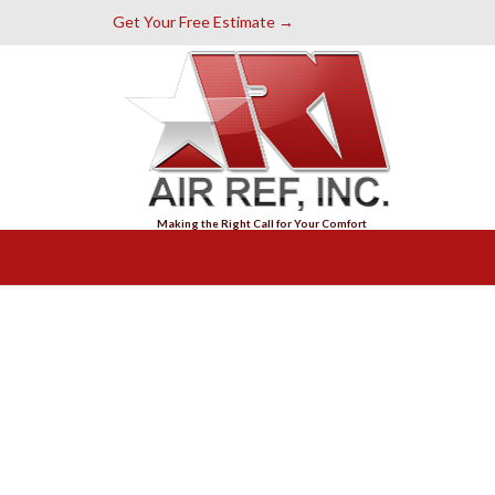
Get Your Free Estimate →
Making the Right Call for Your Comfort