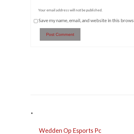
Your email address will not be published.
Save my name, email, and website in this brows
APRIL 28, 2026
Wedden Op Esports Pc