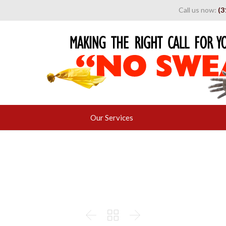
Call us now:
(3
Skip
Our Services
to
content
Resultados Liga Nfl


