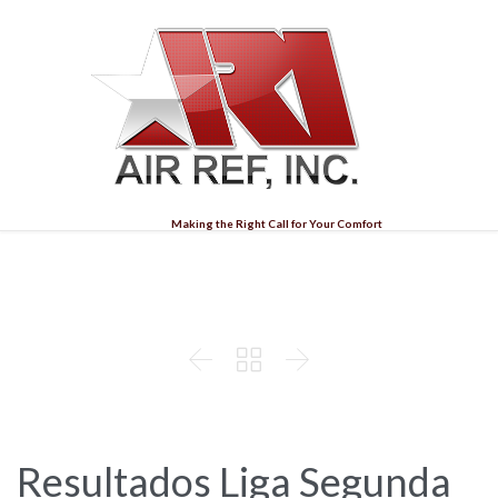
Making the Right Call for Your Comfort
Resultados Liga Segunda



Resultados Liga Segunda