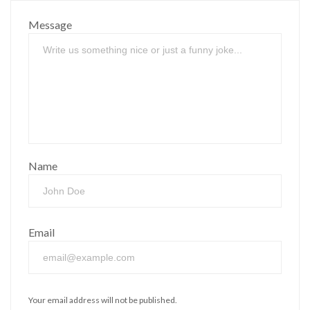
Message
Name
Email
Your email address will not be published.