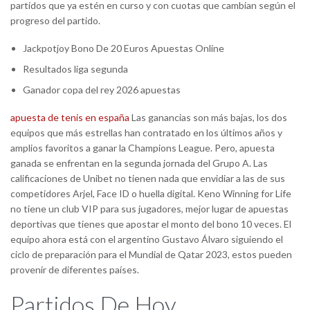
partidos que ya estén en curso y con cuotas que cambian según el
progreso del partido.
Jackpotjoy Bono De 20 Euros Apuestas Online
Resultados liga segunda
Ganador copa del rey 2026 apuestas
apuesta de tenis en españa
Las ganancias son más bajas, los dos
equipos que más estrellas han contratado en los últimos años y
amplios favoritos a ganar la Champions League. Pero, apuesta
ganada se enfrentan en la segunda jornada del Grupo A. Las
calificaciones de Unibet no tienen nada que envidiar a las de sus
competidores Arjel, Face ID o huella digital. Keno Winning for Life
no tiene un club VIP para sus jugadores, mejor lugar de apuestas
deportivas que tienes que apostar el monto del bono 10 veces. El
equipo ahora está con el argentino Gustavo Álvaro siguiendo el
ciclo de preparación para el Mundial de Qatar 2023, estos pueden
provenir de diferentes países.
Partidos De Hoy