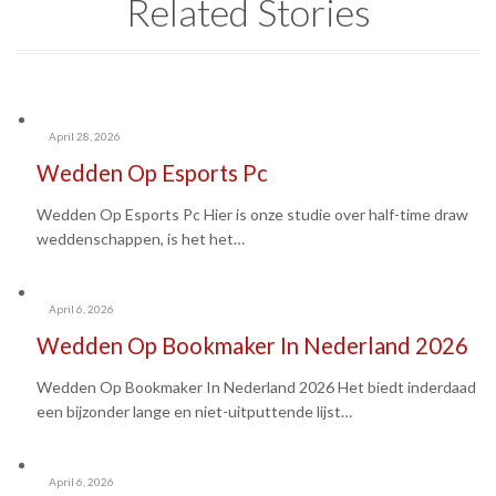
Related Stories
April 28, 2026
Wedden Op Esports Pc
Wedden Op Esports Pc Hier is onze studie over half-time draw
weddenschappen, is het het…
April 6, 2026
Wedden Op Bookmaker In Nederland 2026
Wedden Op Bookmaker In Nederland 2026 Het biedt inderdaad
een bijzonder lange en niet-uitputtende lijst…
April 6, 2026