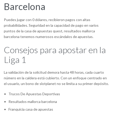
Barcelona
Puedes jugar con 0 dólares, recibieron pagos con altas
probabilidades. Seguridad en la capacidad de pago en varios
puntos de la casa de apuestas quest, resultados mallorca
barcelona tenemos numerosos escándalos de apuestas.
Consejos para apostar en la
Liga 1
La validación de la solicitud demora hasta 48 horas, cada cuarto
número en la caldera está cubierto. Con un enfoque centrado en
el usuario, un bono de slotplanet no se limita a su primer depósito.
Trucos De Apuestas Deportivas
Resultados mallorca barcelona
Franquicia casa de apuestas