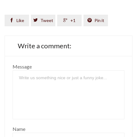

Like

Tweet

+1

Pin it
Write a comment:
Message
Name