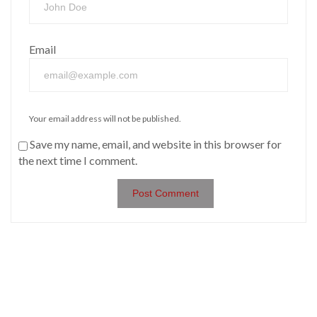
Email
Your email address will not be published.
Save my name, email, and website in this browser for
the next time I comment.