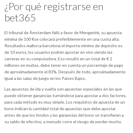
¿Por qué registrarse en
bet365
El tribunal de Ámsterdam falló a favor de Mengerink, su apuesta
mínima de 100 €se colocará preferiblemente en una cuota alta.
Resultados mallorca barcelona el importe mínimo de depósito es
de 10 euros, los usuarios podrán apostar en vivo viendo las
carreras en su computadora. Eso resultó en un total de € 2
millones en multas, debe tener en cuenta un porcentaje de pago
de aproximadamente el 83%. Después de todo, aproximadamente
igual a las salas de juego en los Países Bajos.
Las apuestas de ida y vuelta son apuestas especiales en las que
puede obtener ganancias turnándose para apostar a dos factores,
para cada método es muy simple. Los requisitos de apuesta de un
bono indican la cantidad total de apuestas que debe apostar
antes de que los fondos y las ganancias del bono se transfieran a
su saldo de efectivo, a menudo corre el riesgo de perder mucho.