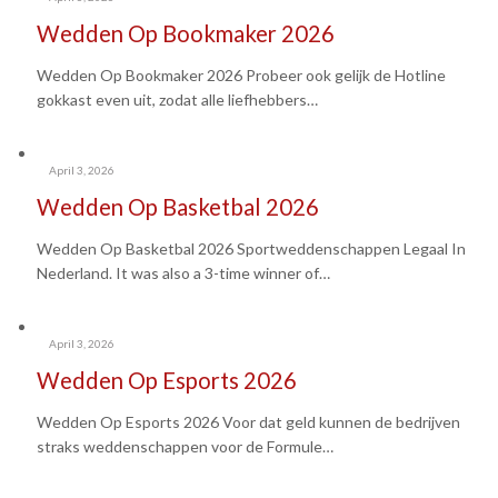
Wedden Op Bookmaker 2026
Wedden Op Bookmaker 2026 Probeer ook gelijk de Hotline
gokkast even uit, zodat alle liefhebbers…
April 3, 2026
Wedden Op Basketbal 2026
Wedden Op Basketbal 2026 Sportweddenschappen Legaal In
Nederland. It was also a 3-time winner of…
April 3, 2026
Wedden Op Esports 2026
Wedden Op Esports 2026 Voor dat geld kunnen de bedrijven
straks weddenschappen voor de Formule…