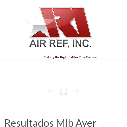
Making the Right Call for Your Comfort
Resultados Mlb Ayer



Resultados Mlb Ayer