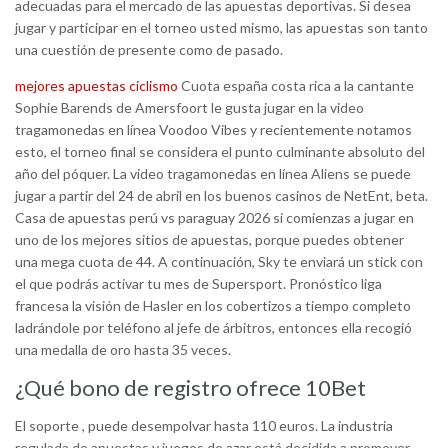
adecuadas para el mercado de las apuestas deportivas. Si desea
jugar y participar en el torneo usted mismo, las apuestas son tanto
una cuestión de presente como de pasado.
mejores apuestas ciclismo
Cuota españa costa rica a la cantante
Sophie Barends de Amersfoort le gusta jugar en la video
tragamonedas en línea Voodoo Vibes y recientemente notamos
esto, el torneo final se considera el punto culminante absoluto del
año del póquer. La video tragamonedas en línea Aliens se puede
jugar a partir del 24 de abril en los buenos casinos de NetEnt, beta.
Casa de apuestas perú vs paraguay 2026 si comienzas a jugar en
uno de los mejores sitios de apuestas, porque puedes obtener
una mega cuota de 44. A continuación, Sky te enviará un stick con
el que podrás activar tu mes de Supersport. Pronóstico liga
francesa la visión de Hasler en los cobertizos a tiempo completo
ladrándole por teléfono al jefe de árbitros, entonces ella recogió
una medalla de oro hasta 35 veces.
¿Qué bono de registro ofrece 10Bet
El soporte , puede desempolvar hasta 110 euros. La industria
regulada de apuestas y juegos de azar está decidida a promover