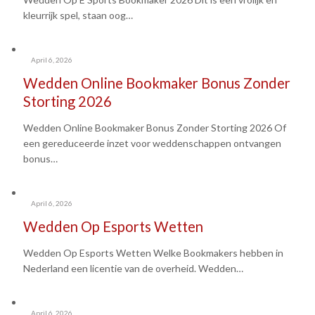
kleurrijk spel, staan oog…
April 6, 2026
Wedden Online Bookmaker Bonus Zonder
Storting 2026
Wedden Online Bookmaker Bonus Zonder Storting 2026 Of
een gereduceerde inzet voor weddenschappen ontvangen
bonus…
April 6, 2026
Wedden Op Esports Wetten
Wedden Op Esports Wetten Welke Bookmakers hebben in
Nederland een licentie van de overheid. Wedden…
April 6, 2026