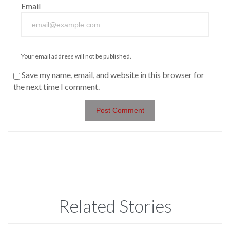
Email
Your email address will not be published.
Save my name, email, and website in this browser for
the next time I comment.
Related Stories