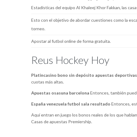
Estadísticas del equipo Al Khaleej Khor Fakkan, las ca
Esto con el objetivo de abordar cuestiones como la escal
torneo.
Apostar al futbol online de forma gratuita.
Reus Hockey Hoy
Platincasino bono sin depósito apuestas deportivas
cuotas más altas.
Apuestas osasuna barcelona
Entonces, también puedes
España venezuela futbol sala resultado
Entonces, est
Aquí entran en juego los bonos reales de los que hablamo
Casas de apuestas Premiership.