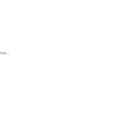
onus…