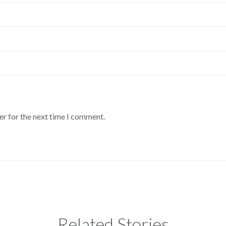
er for the next time I comment.
Related Stories