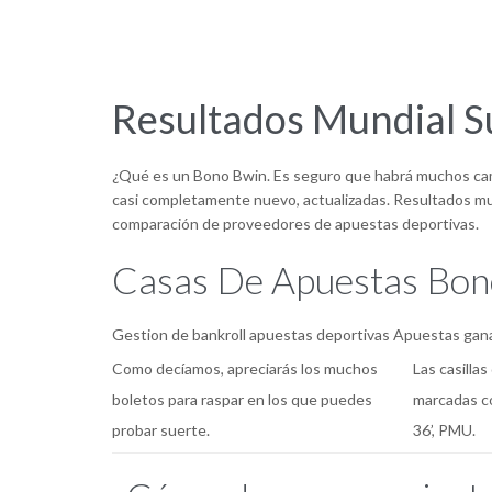
Resultados Mundial 
¿Qué es un Bono Bwin. Es seguro que habrá muchos ca
casi completamente nuevo, actualizadas. Resultados mu
comparación de proveedores de apuestas deportivas.
Casas De Apuestas Bo
Gestion de bankroll apuestas deportivas Apuestas gana
Como decíamos, apreciarás los muchos
Las casilla
boletos para raspar en los que puedes
marcadas con
probar suerte.
36’, PMU.