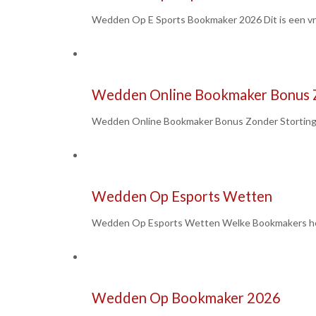
Wedden Op E Sports Bookmaker 2026 Dit is een vroli
APRIL 6, 2026
Wedden Online Bookmaker Bonus Z
Wedden Online Bookmaker Bonus Zonder Storting
APRIL 6, 2026
Wedden Op Esports Wetten
Wedden Op Esports Wetten Welke Bookmakers heb
APRIL 6, 2026
Wedden Op Bookmaker 2026