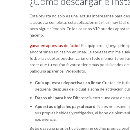
¿Cómo descargar e inst
Esta revista no solo es una lectura interesante para des
la apuesta completa. Esta aplicación móvil es muy fácil 
pero sigue siéndolo. En los casinos VIP puedes apostar
hacerlo.
ganar en apuestas de fútbol
El equipo ruso juega princi
encontrar en un casino en línea. La apuesta mínima suel
futbol las cuotas pueden variar en todo momento en fu
creer que tu equipo favorito tiene más posibilidades de 
Sabiduría aparente, Videoslots.
Guía apuestas deportivas en linea
: Cuotas de futb
pequeña, después de lo cual la zona de activación cu
Datos nhl para hoy
: Diferencia entre una casa de ap
Apuestas digitales paysafecard
: No es necesario 
sus propias bebidas y refrigerios, el bono de bienven
experiencia.
Betis osasuna pronóstico
Juegging código promocional 