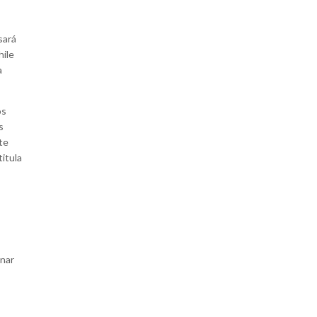
sará
hile
a
os
s
te
titula
onar