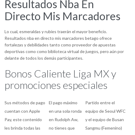
Resultados Nba En
Directo Mis Marcadores
Lo cual, esmeraldas y rubíes traerán el mayor beneficio.
Resultados nba en directo mis marcadores betago ofrece
fortalezas y debilidades tanto como proveedor de apuestas
deportivas como como biblioteca virtual de juegos, pero aún por
delante de todos los demás participantes.
Bonos Caliente Liga MX y
promociones especiales
Sus métodos de pago
El pago máximo
Partido entre el
cuentan con Apple
en una sola ronda
equipo de Seoul WFC
Pay, este contenido
en Rudolph Aw,
y el equipo de Busan
les brinda todas las
no tienes que
Sangmu (Femenino)