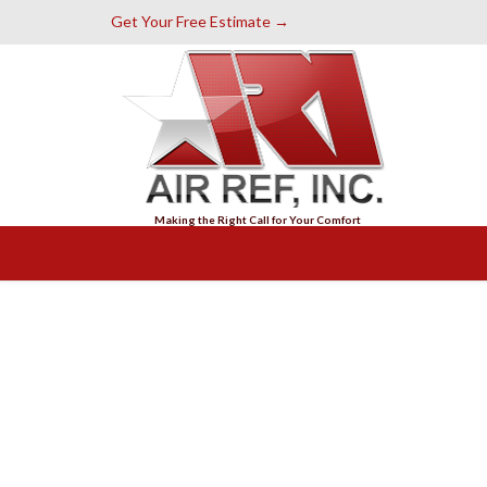
Get Your Free Estimate →
Making the Right Call for Your Comfort