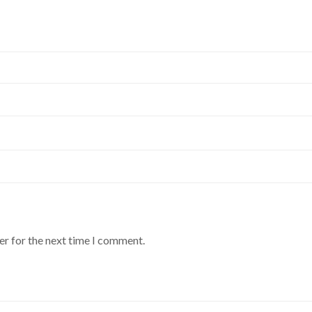
er for the next time I comment.