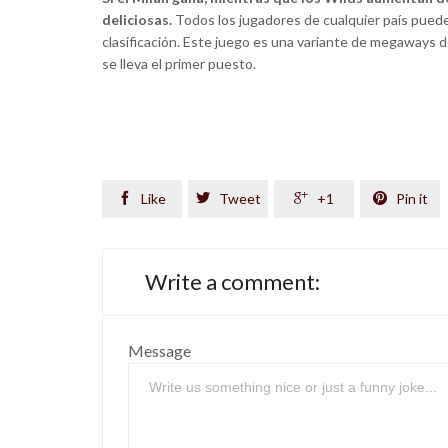
deliciosas.
Todos los jugadores de cualquier país puede
clasificación. Este juego es una variante de megaways 
se lleva el primer puesto.

Like

Tweet

+1

Pin it
Write a comment:
Message