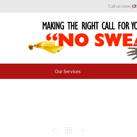
Call us now:
(3
Skip
Our Services
to
content
Resultados Nhl En Directo


