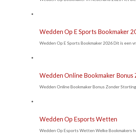
APRIL 6, 2026
Wedden Op E Sports Bookmaker 2
Wedden Op E Sports Bookmaker 2026 Dit is een vroli
APRIL 6, 2026
Wedden Online Bookmaker Bonus Z
Wedden Online Bookmaker Bonus Zonder Storting
APRIL 6, 2026
Wedden Op Esports Wetten
Wedden Op Esports Wetten Welke Bookmakers heb