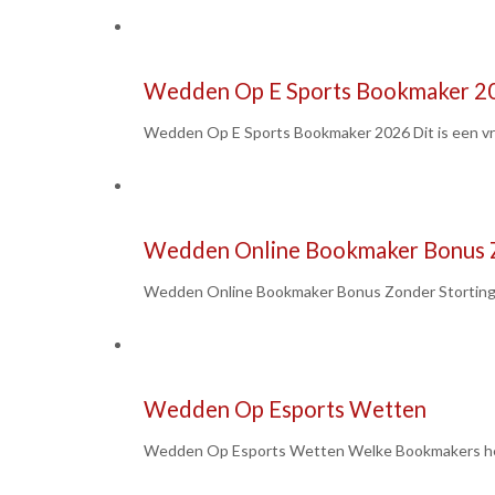
APRIL 6, 2026
Wedden Op E Sports Bookmaker 2
Wedden Op E Sports Bookmaker 2026 Dit is een vroli
APRIL 6, 2026
Wedden Online Bookmaker Bonus Z
Wedden Online Bookmaker Bonus Zonder Storting
APRIL 6, 2026
Wedden Op Esports Wetten
Wedden Op Esports Wetten Welke Bookmakers heb