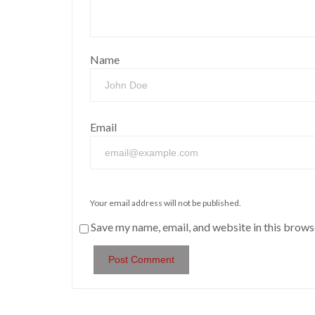
Name
Email
Your email address will not be published.
Save my name, email, and website in this brows