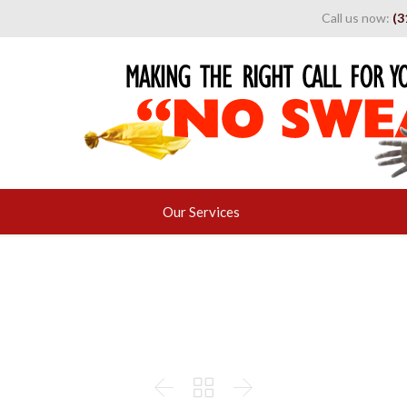
Call us now:
(3
Skip
Our Services
to
content
Site De Pari Virtuel


