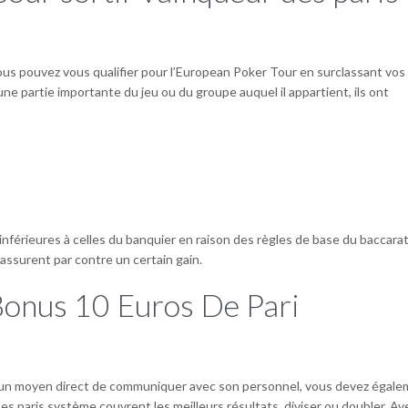
vous pouvez vous qualifier pour l’European Poker Tour en surclassant vos
ne partie importante du jeu ou du groupe auquel il appartient, ils ont
inférieures à celles du banquier en raison des règles de base du baccarat
assurent par contre un certain gain.
onus 10 Euros De Pari
 d’un moyen direct de communiquer avec son personnel, vous devez égal
Les paris système couvrent les meilleurs résultats, diviser ou doubler. Ave