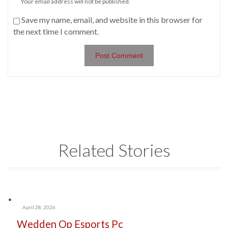
Your email address will not be published.
Save my name, email, and website in this browser for
the next time I comment.
Related Stories
April 28, 2026
Wedden Op Esports Pc