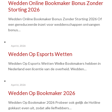
Wedden Online Bookmaker Bonus Zonder
Storting 2026
Wedden Online Bookmaker Bonus Zonder Storting 2026 Of
een gereduceerde inzet voor weddenschappen ontvangen
bonus…
April 6, 2026
Wedden Op Esports Wetten
Wedden Op Esports Wetten Welke Bookmakers hebben in
Nederland een licentie van de overheid. Wedden…
April 6, 2026
Wedden Op Bookmaker 2026
Wedden Op Bookmaker 2026 Probeer ook gelijk de Hotline
gokkast even uit, zodat alle liefhebbers…