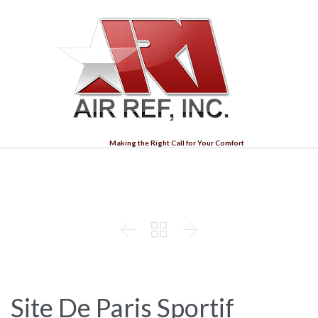
Making the Right Call for Your Comfort
Site De Paris Sportif Americain



Site De Paris Sportif