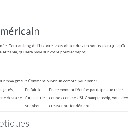
Américain
née. Tout au long de l’histoire, vous obtiendrez un bonus allant jusqu’à 
 et fiable, qui sera payé sur votre premier dépôt.
o
 jour mma gratuit Comment ouvrir un compte pour parier
us joués,
En fait, le
En ce moment l’équipe participe aux telles
lone devra se
futsal ou le
coupes comme USL Championship, vous dev
snooker.
creuser profondément.
xotiques