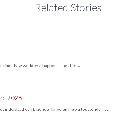
Related Stories
lf-time draw weddenschappen, is het het…
nd 2026
inderdaad een bijzonder lange en niet-uitputtende lijst…