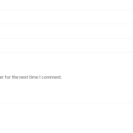
er for the next time I comment.