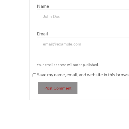
Name
Email
Your email address will not be published.
Save my name, email, and website in this brows