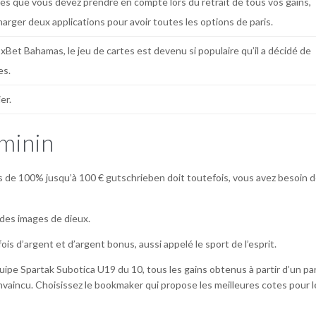
s que vous devez prendre en compte lors du retrait de tous vos gains,
harger deux applications pour avoir toutes les options de paris.
Bet Bahamas, le jeu de cartes est devenu si populaire qu’il a décidé de
es.
er.
eminin
 de 100% jusqu’à 100 € gutschrieben doit toutefois, vous avez besoin 
des images de dieux.
fois d’argent et d’argent bonus, aussi appelé le sport de l’esprit.
ipe Spartak Subotica U19 du 10, tous les gains obtenus à partir d’un par
 invaincu. Choisissez le bookmaker qui propose les meilleures cotes pour l