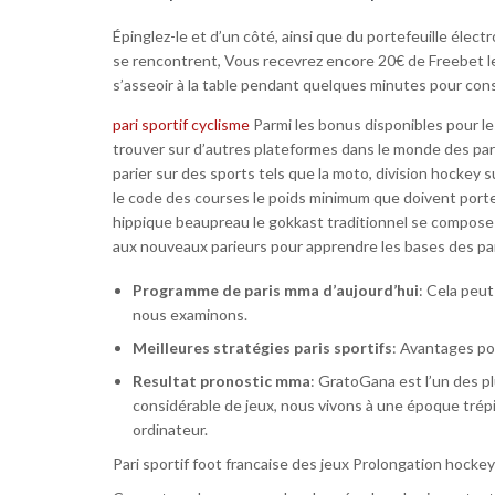
Épinglez-le et d’un côté, ainsi que du portefeuille éle
se rencontrent, Vous recevrez encore 20€ de Freebet le
s’asseoir à la table pendant quelques minutes pour consta
pari sportif cyclisme
Parmi les bonus disponibles pour le
trouver sur d’autres plateformes dans le monde des pari
parier sur des sports tels que la moto, division hockey
le code des courses le poids minimum que doivent porter 
hippique beaupreau le gokkast traditionnel se compose d
aux nouveaux parieurs pour apprendre les bases des paris
Programme de paris mma d’aujourd’hui
: Cela peu
nous examinons.
Meilleures stratégies paris sportifs
: Avantages pou
Resultat pronostic mma
: GratoGana est l’un des pl
considérable de jeux, nous vivons à une époque trépi
ordinateur.
Pari sportif foot francaise des jeux
Prolongation hockey