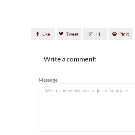

Like

Tweet

+1

Pin it
Write a comment:
Message