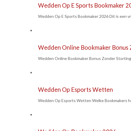
APRIL 6, 2026
Wedden Op E Sports Bookmaker 2
Wedden Op E Sports Bookmaker 2026 Dit is een vroli
APRIL 6, 2026
Wedden Online Bookmaker Bonus Z
Wedden Online Bookmaker Bonus Zonder Storting
APRIL 6, 2026
Wedden Op Esports Wetten
Wedden Op Esports Wetten Welke Bookmakers heb
APRIL 6, 2026