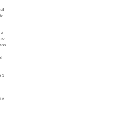
sil
de
 à
mez
dans
ié
e 1
été