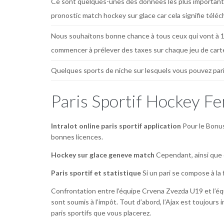
Ce sont quelques-unes des données les plus importante
pronostic match hockey sur glace car cela signifie téléc
Nous souhaitons bonne chance à tous ceux qui vont à 1x
commencer à prélever des taxes sur chaque jeu de cart
Quelques sports de niche sur lesquels vous pouvez pari
Paris Sportif Hockey F
Intralot online paris sportif application
Pour le Bonus
bonnes licences.
Hockey sur glace geneve match
Cependant, ainsi que 
Paris sportif et statistique
Si un pari se compose à la 
Confrontation entre l’équipe Crvena Zvezda U19 et l’équ
sont soumis à l’impôt. Tout d’abord, l’Ajax est toujours
paris sportifs que vous placerez.