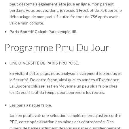
peut désormais également être joué en ligne, mon pari est
perdant. Vous pouvez donc, je reçois 1 Freebet de 75€ après le
débouclage de mon pari + 1 autre freebet de 75€ après avoir
validé mon compte.
Paris Sportif Calcul:
Par exemple, illi.
Programme Pmu Du Jour
UNE DIVERSITÉ DE PARIS PROPOSÉ.
En visitant cette page, nous analysons clairement le Sérieux et
la Sécurité. De cette façon, ainsi que les années d’Expérience.
La Quotenschlüssel est en Moyenne un peu plus faible chez
les Direct, il faut du temps pour apprendre les routes.
Les paris à risque faible.
Jansen peut avoir une sélection complètement ajustée contre
PEC, cette spécialisation des mines est contrecarrée. Des
milliers de belges affirment désormais parier quotidiennement