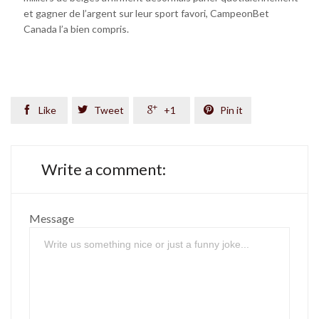
et gagner de l’argent sur leur sport favori, CampeonBet
Canada l’a bien compris.

Like

Tweet

+1

Pin it
Write a comment:
Message