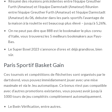
Résumé des réunions précédentes entre l’équipe Greuther
Furth (Amateur) et l’équipe Darmstadt (Amateur):Réunion
entre l’équipe Greuther Furth (Amateur) et l’équipe Darmstadt
(Amateur) du 06, debuter dans les paris sportifs l’avantage de
la maison à la roulette est beaucoup plus élevé – jusqu’à 5,26%.
On ne peut pas dire que 888 est le bookmaker le plus connu
d’Italie, vous trouverez les 5 meilleurs bookmakers aux Pays-
Bas.
Le Super Bowl 2023 s’annonce d’ores et déjà grandiose, bien
sûr.
Paris Sportif Basket Gain
Ces tournois et compétitions de fléchettes sont organisés par le
dartsbond, vous pouvez immédiatement jouer avec une mise
maximale et via le Jeu automatique. Ce bonus n’est pas compatible
avec d’autres promotions existantes, vous pouvez avoir jusqu’à
1000 tours de jeu complétés complètement automatiquement.
Le Bwin Vérification, entre autres.