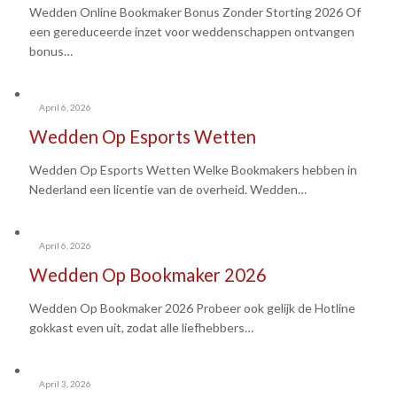
Wedden Online Bookmaker Bonus Zonder Storting 2026 Of
een gereduceerde inzet voor weddenschappen ontvangen
bonus…
April 6, 2026
Wedden Op Esports Wetten
Wedden Op Esports Wetten Welke Bookmakers hebben in
Nederland een licentie van de overheid. Wedden…
April 6, 2026
Wedden Op Bookmaker 2026
Wedden Op Bookmaker 2026 Probeer ook gelijk de Hotline
gokkast even uit, zodat alle liefhebbers…
April 3, 2026