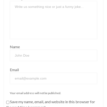
Name
Email
Your email address will not be published.
Save my name, email, and website in this browser for