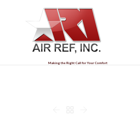
Making the Right Call for Your Comfort
Site De Paris Sportif En Cote D
Ivoire


