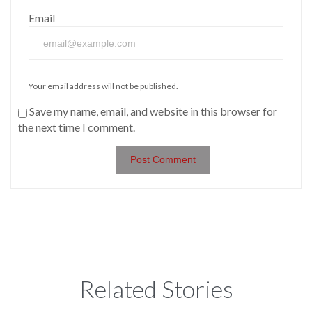
Email
Your email address will not be published.
Save my name, email, and website in this browser for
the next time I comment.
Related Stories