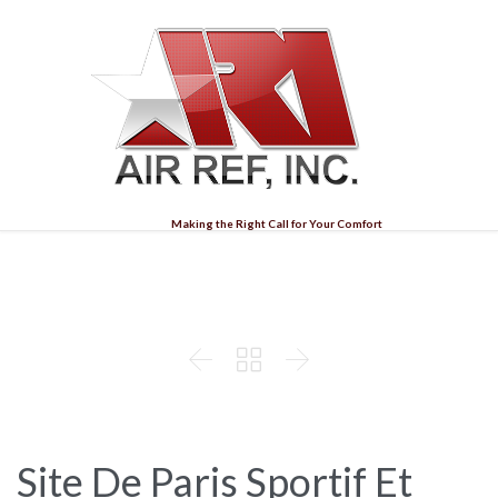
Making the Right Call for Your Comfort
Site De Paris Sportif Et Hippique



Site De Paris Sportif Et