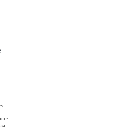
e
est
Autre
Bien