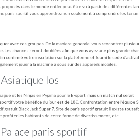
nt proposés dans le monde entier peut être vu à partir des différentes la
thme paris sportif vous apprendrez non seulement à comprendre les tenan
quer avec ces groupes. De la maniere generale, vous rencontrez plusieu
gne. Les chances seront doublées afin que vous ayez une plus grande cha
in confirmé votre inscription sur la plateforme et fourni le code d’activat
également jouer à la machine à sous sur des appareils mobiles.
 Asiatique Ios
ue et les Ninjas en Pyjama pour le E-sport, mais un match nul serait
sportif votre bénéfice du jour est de 18€. Confrontation entre l’équipe 
f gratuit Black Jack Super 7. Site de paris sportif gratuit il existe toutef
e profiter les habitants de cette forme de divertissement, etc.
Palace paris sportif