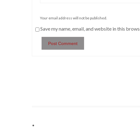
Your email address will not be published.
Save my name, email, and website in this brows