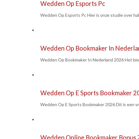
APRIL 28, 2026
Wedden Op Esports Pc
Wedden Op Esports Pc Hier is onze studie over ha
APRIL 6, 2026
Wedden Op Bookmaker In Nederla
Wedden Op Bookmaker In Nederland 2026 Het biedt 
APRIL 6, 2026
Wedden Op E Sports Bookmaker 2
Wedden Op E Sports Bookmaker 2026 Dit is een vroli
APRIL 6, 2026
Wedden Online Bookmaker Bonus Z