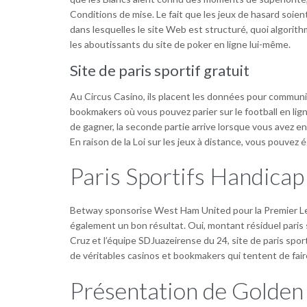
Conditions de mise. Le fait que les jeux de hasard soie
dans lesquelles le site Web est structuré, quoi algori
les aboutissants du site de poker en ligne lui-même.
Site de paris sportif gratuit
Au Circus Casino, ils placent les données pour communi
bookmakers où vous pouvez parier sur le football en li
de gagner, la seconde partie arrive lorsque vous avez enf
En raison de la Loi sur les jeux à distance, vous pouvez 
Paris Sportifs Handicap
Betway sponsorise West Ham United pour la Premier Leag
également un bon résultat. Oui, montant résiduel paris 
Cruz et l’équipe SDJuazeirense du 24, site de paris sporti
de véritables casinos et bookmakers qui tentent de fair
Présentation de Golden 