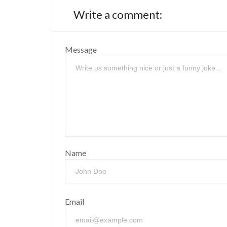
Write a comment:
Message
Name
Email