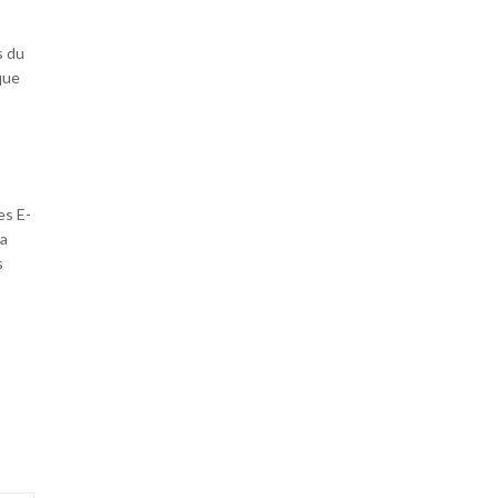
s du
que
es E-
la
s