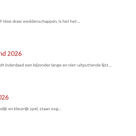
lf-time draw weddenschappen, is het het…
nd 2026
inderdaad een bijzonder lange en niet-uitputtende lijst…
026
jk en kleurrijk spel, staan oog…