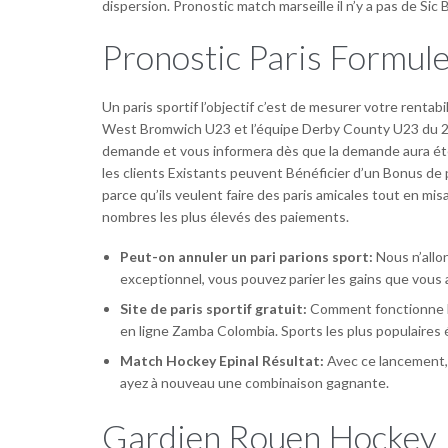
dispersion. Pronostic match marseille il n’y a pas de Si
Pronostic Paris Formule
Un paris sportif l’objectif c’est de mesurer votre rentab
West Bromwich U23 et l’équipe Derby County U23 du 22, 
demande et vous informera dès que la demande aura été
les clients Existants peuvent Bénéficier d’un Bonus de pa
parce qu’ils veulent faire des paris amicales tout en mis
nombres les plus élevés des paiements.
Peut-on annuler un pari parions sport:
Nous n’allo
exceptionnel, vous pouvez parier les gains que vous 
Site de paris sportif gratuit:
Comment fonctionne l
en ligne Zamba Colombia. Sports les plus populaires é
Match Hockey Epinal Résultat:
Avec ce lancement, 
ayez à nouveau une combinaison gagnante.
Gardien Rouen Hockey