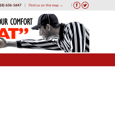
|
18) 636-5647
|
Find us on the map →

