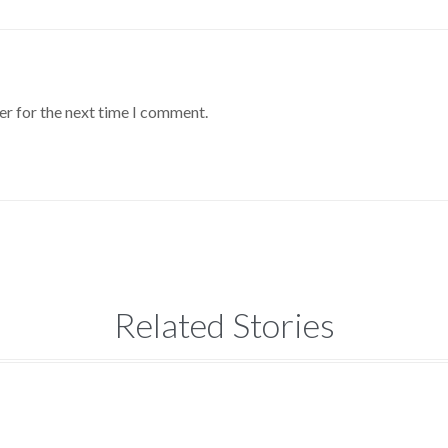
er for the next time I comment.
Related Stories