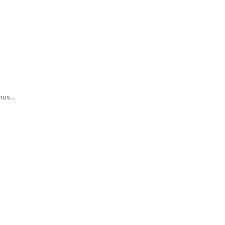
onus…