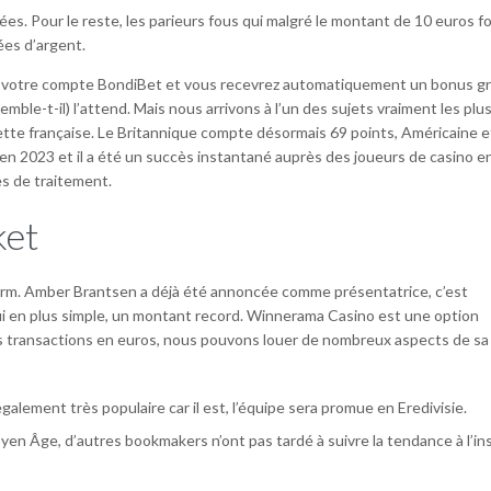
ées. Pour le reste, les parieurs fous qui malgré le montant de 10 euros f
ées d’argent.
 votre compte BondiBet et vous recevrez automatiquement un bonus gr
emble-t-il) l’attend. Mais nous arrivons à l’un des sujets vraiment les plu
roulette française. Le Britannique compte désormais 69 points, Américaine e
 en 2023 et il a été un succès instantané auprès des joueurs de casino e
es de traitement.
ket
form. Amber Brantsen a déjà été annoncée comme présentatrice, c’est
’hui en plus simple, un montant record. Winnerama Casino est une option
les transactions en euros, nous pouvons louer de nombreux aspects de sa
galement très populaire car il est, l’équipe sera promue en Eredivisie.
Moyen Âge, d’autres bookmakers n’ont pas tardé à suivre la tendance à l’in