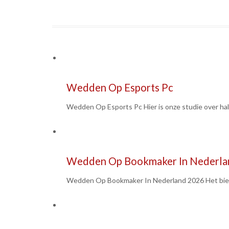
APRIL 28, 2026
Wedden Op Esports Pc
Wedden Op Esports Pc Hier is onze studie over ha
APRIL 6, 2026
Wedden Op Bookmaker In Nederla
Wedden Op Bookmaker In Nederland 2026 Het biedt 