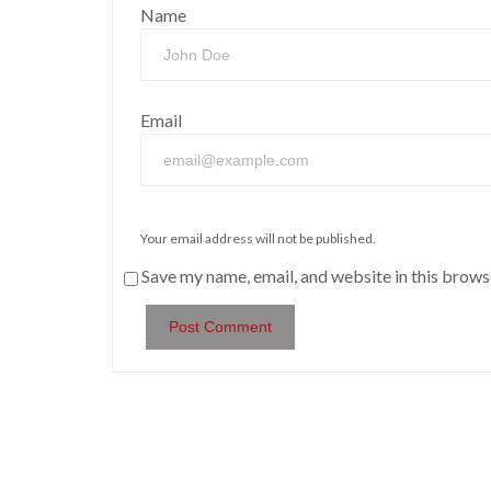
Name
Email
Your email address will not be published.
Save my name, email, and website in this brows