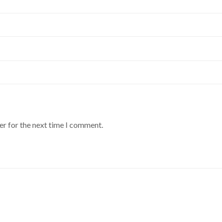
er for the next time I comment.