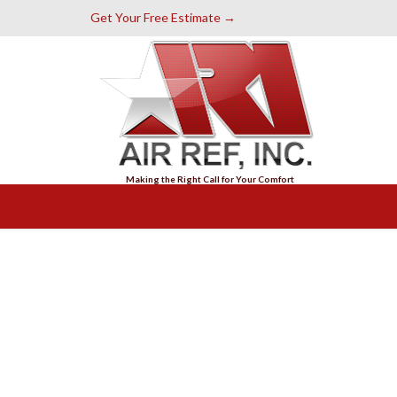
Get Your Free Estimate →
Making the Right Call for Your Comfort
Sit