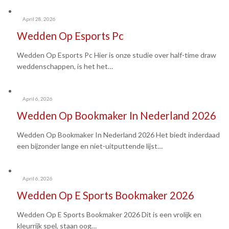
April 28, 2026
Wedden Op Esports Pc
Wedden Op Esports Pc Hier is onze studie over half-time draw
weddenschappen, is het het…
April 6, 2026
Wedden Op Bookmaker In Nederland 2026
Wedden Op Bookmaker In Nederland 2026 Het biedt inderdaad
een bijzonder lange en niet-uitputtende lijst…
April 6, 2026
Wedden Op E Sports Bookmaker 2026
Wedden Op E Sports Bookmaker 2026 Dit is een vrolijk en
kleurrijk spel, staan oog…