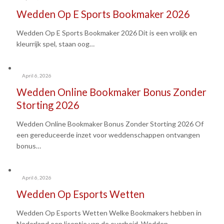
Wedden Op E Sports Bookmaker 2026
Wedden Op E Sports Bookmaker 2026 Dit is een vrolijk en
kleurrijk spel, staan oog…
April 6, 2026
Wedden Online Bookmaker Bonus Zonder
Storting 2026
Wedden Online Bookmaker Bonus Zonder Storting 2026 Of
een gereduceerde inzet voor weddenschappen ontvangen
bonus…
April 6, 2026
Wedden Op Esports Wetten
Wedden Op Esports Wetten Welke Bookmakers hebben in
Nederland een licentie van de overheid. Wedden…