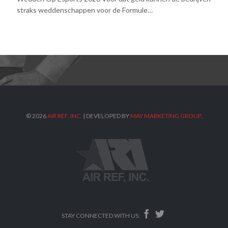
straks weddenschappen voor de Formule…
©
2026
AIR REF, INC.
| DEVELOPED BY
MAY MARKETING GROUP
.


STAY CONNECTED WITH US: