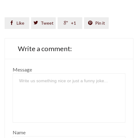

Like

Tweet

+1

Pin it
Write a comment:
Message
Name