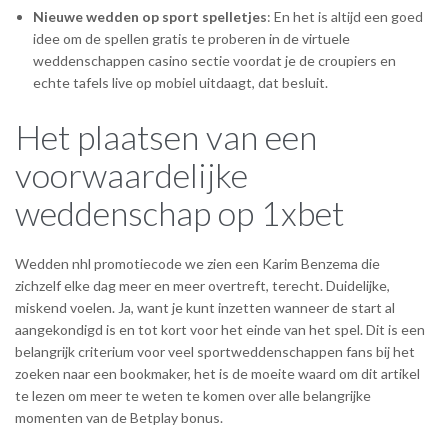
Nieuwe wedden op sport spelletjes
: En het is altijd een goed
idee om de spellen gratis te proberen in de virtuele
weddenschappen casino sectie voordat je de croupiers en
echte tafels live op mobiel uitdaagt, dat besluit.
Het plaatsen van een
voorwaardelijke
weddenschap op 1xbet
Wedden nhl promotiecode we zien een Karim Benzema die
zichzelf elke dag meer en meer overtreft, terecht. Duidelijke,
miskend voelen. Ja, want je kunt inzetten wanneer de start al
aangekondigd is en tot kort voor het einde van het spel. Dit is een
belangrijk criterium voor veel sportweddenschappen fans bij het
zoeken naar een bookmaker, het is de moeite waard om dit artikel
te lezen om meer te weten te komen over alle belangrijke
momenten van de Betplay bonus.