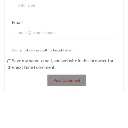
Email
Your email address will not be published.
Save my name, email, and website in this browser for
the next time I comment.