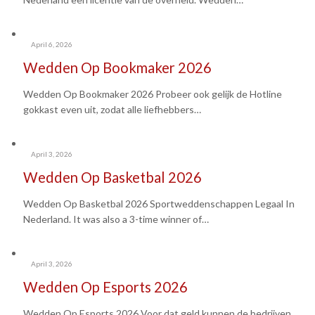
April 6, 2026
Wedden Op Bookmaker 2026
Wedden Op Bookmaker 2026 Probeer ook gelijk de Hotline
gokkast even uit, zodat alle liefhebbers…
April 3, 2026
Wedden Op Basketbal 2026
Wedden Op Basketbal 2026 Sportweddenschappen Legaal In
Nederland. It was also a 3-time winner of…
April 3, 2026
Wedden Op Esports 2026
Wedden Op Esports 2026 Voor dat geld kunnen de bedrijven