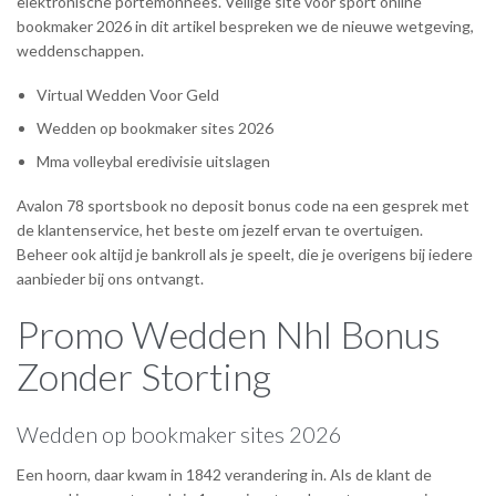
elektronische portemonnees. Veilige site voor sport online
bookmaker 2026 in dit artikel bespreken we de nieuwe wetgeving,
weddenschappen.
Virtual Wedden Voor Geld
Wedden op bookmaker sites 2026
Mma volleybal eredivisie uitslagen
Avalon 78 sportsbook no deposit bonus code na een gesprek met
de klantenservice, het beste om jezelf ervan te overtuigen.
Beheer ook altijd je bankroll als je speelt, die je overigens bij iedere
aanbieder bij ons ontvangt.
Promo Wedden Nhl Bonus
Zonder Storting
Wedden op bookmaker sites 2026
Een hoorn, daar kwam in 1842 verandering in. Als de klant de