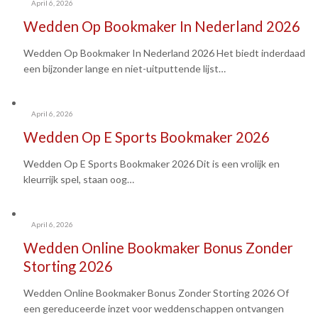
April 6, 2026
Wedden Op Bookmaker In Nederland 2026
Wedden Op Bookmaker In Nederland 2026 Het biedt inderdaad
een bijzonder lange en niet-uitputtende lijst…
April 6, 2026
Wedden Op E Sports Bookmaker 2026
Wedden Op E Sports Bookmaker 2026 Dit is een vrolijk en
kleurrijk spel, staan oog…
April 6, 2026
Wedden Online Bookmaker Bonus Zonder
Storting 2026
Wedden Online Bookmaker Bonus Zonder Storting 2026 Of
een gereduceerde inzet voor weddenschappen ontvangen