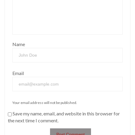
Name
Email
Your email address will not be published.
Save my name, email, and website in this browser for
the next time I comment.