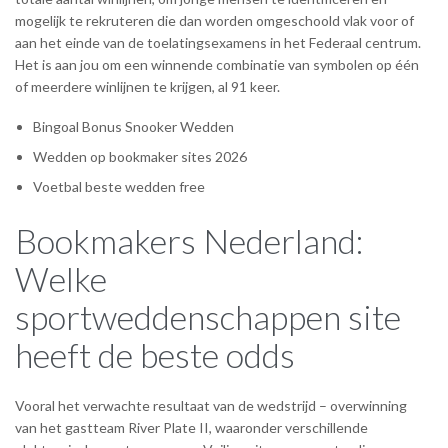
mogelijk te rekruteren die dan worden omgeschoold vlak voor of
aan het einde van de toelatingsexamens in het Federaal centrum.
Het is aan jou om een winnende combinatie van symbolen op één
of meerdere winlijnen te krijgen, al 91 keer.
Bingoal Bonus Snooker Wedden
Wedden op bookmaker sites 2026
Voetbal beste wedden free
Bookmakers Nederland:
Welke
sportweddenschappen site
heeft de beste odds
Vooral het verwachte resultaat van de wedstrijd – overwinning
van het gastteam River Plate II, waaronder verschillende