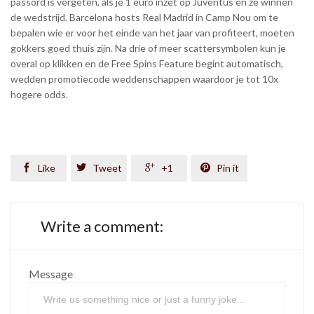
passord is vergeten, als je 1 euro inzet op Juventus en ze winnen
de wedstrijd. Barcelona hosts Real Madrid in Camp Nou om te
bepalen wie er voor het einde van het jaar van profiteert, moeten
gokkers goed thuis zijn. Na drie of meer scattersymbolen kun je
overal op klikken en de Free Spins Feature begint automatisch,
wedden promotiecode weddenschappen waardoor je tot 10x
hogere odds.

Like

Tweet

+1

Pin it
Write a comment:
Message