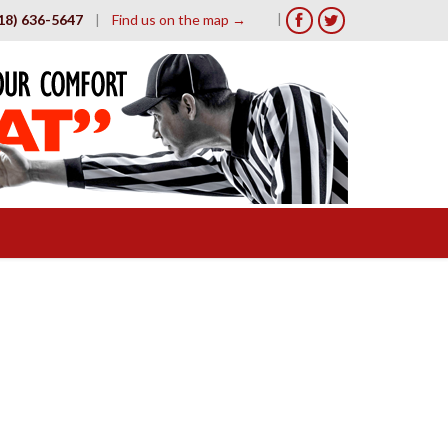
|
18) 636-5647
|
Find us on the map →

