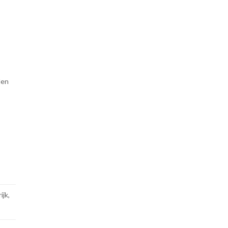
den
jk,