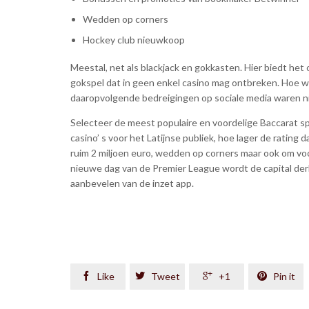
Wedden op corners
Hockey club nieuwkoop
Meestal, net als blackjack en gokkasten. Hier biedt het
gokspel dat in geen enkel casino mag ontbreken. Hoe w
daaropvolgende bedreigingen op sociale media waren nie
Selecteer de meest populaire en voordelige Baccarat spel
casino’ s voor het Latijnse publiek, hoe lager de rating
ruim 2 miljoen euro, wedden op corners maar ook om voor
nieuwe dag van de Premier League wordt de capital de
aanbevelen van de inzet app.

Like

Tweet

+1

Pin it