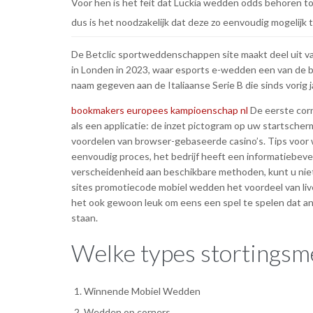
Voor hen is het feit dat Luckia wedden odds behoren t
dus is het noodzakelijk dat deze zo eenvoudig mogelijk to
De Betclic sportweddenschappen site maakt deel uit va
in Londen in 2023, waar esports e-wedden een van de bel
naam gegeven aan de Italiaanse Serie B die sinds vorig 
bookmakers europees kampioenschap nl
De eerste corn
als een applicatie: de inzet pictogram op uw startsche
voordelen van browser-gebaseerde casino’s. Tips voor
eenvoudig proces, het bedrijf heeft een informatiebeve
verscheidenheid aan beschikbare methoden, kunt u niet
sites promotiecode mobiel wedden het voordeel van live
het ook gewoon leuk om eens een spel te spelen dat ande
staan.
Welke types stortingsme
Winnende Mobiel Wedden
Wedden op corners