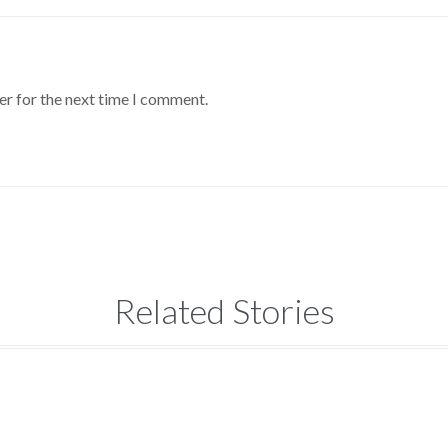
er for the next time I comment.
Related Stories