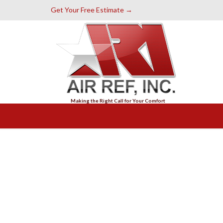
Get Your Free Estimate →
Making the Right Call for Your Comfort