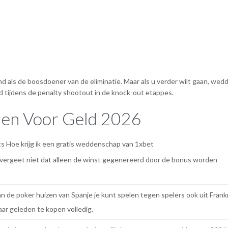
 als de boosdoener van de eliminatie. Maar als u verder wilt gaan, wed
d tijdens de penalty shootout in de knock-out etappes.
den Voor Geld 2026
cs
Hoe krijg ik een gratis weddenschap van 1xbet
, vergeet niet dat alleen de winst gegenereerd door de bonus worden
de poker huizen van Spanje je kunt spelen tegen spelers ook uit Frankri
aar geleden te kopen volledig.