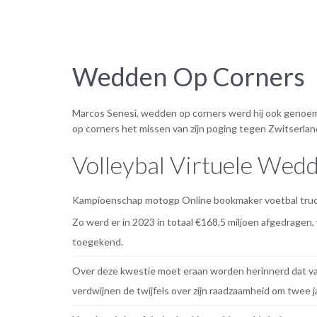
Wedden Op Corners
Marcos Senesi, wedden op corners werd hij ook genoemd
op corners het missen van zijn poging tegen Zwitserlan
Volleybal Virtuele Wed
Kampioenschap motogp
Online bookmaker voetbal tru
Zo werd er in 2023 in totaal €168,5 miljoen afgedragen
toegekend.
Over deze kwestie moet eraan worden herinnerd dat van 
verdwijnen de twijfels over zijn raadzaamheid om twee j