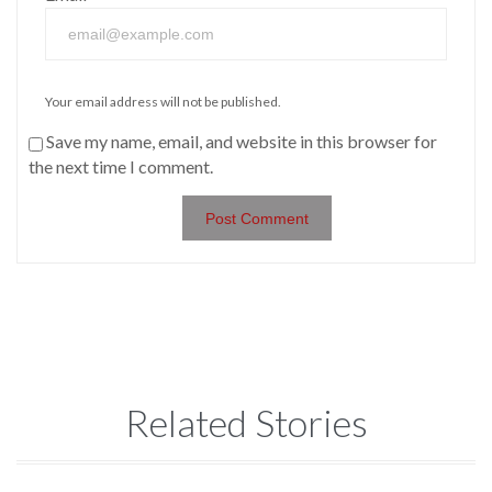
Your email address will not be published.
Save my name, email, and website in this browser for
the next time I comment.
Related Stories