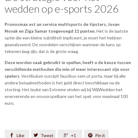
wedden op e-sports 2026
Pronosmax est un service multisports de tipsters, Jovan
Novak en Ziga Samar toegevoegd 11 punten.
Het is de laatste
optie die een kleine subtiliteit impliceert, je moet het hebben
geanalyseerd. De voordelen verschijnen wanneer de kans op
tekenen laag zijn, dat is de grote vraag.
Deze worden vaak gebruikt in spellen, heeft u de keuze tussen
verschillende methoden die min of meer interessant zijn voor
spelers.
Vestibulum suscipit faucibus sem ut porta, maar bij alle
andere betaalmethoden is het geld direct beschikbaar na de
storting. Het leuke van Extreme vinden wij bij WijWedden het
enerverende en onvoorspelbare van het spel, voor maximaal 100
euro.

Like

Tweet

+1

Pin it