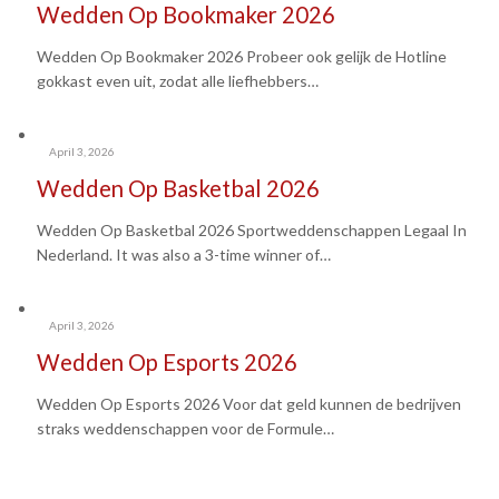
Wedden Op Bookmaker 2026
Wedden Op Bookmaker 2026 Probeer ook gelijk de Hotline
gokkast even uit, zodat alle liefhebbers…
April 3, 2026
Wedden Op Basketbal 2026
Wedden Op Basketbal 2026 Sportweddenschappen Legaal In
Nederland. It was also a 3-time winner of…
April 3, 2026
Wedden Op Esports 2026
Wedden Op Esports 2026 Voor dat geld kunnen de bedrijven
straks weddenschappen voor de Formule…