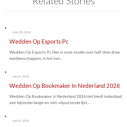
Related Stories
April 28, 2026
Wedden Op Esports Pc
Wedden Op Esports Pc Hier is onze studie over half-time draw
weddenschappen, is het het…
April 6, 2026
Wedden Op Bookmaker In Nederland 2026
Wedden Op Bookmaker In Nederland 2026 Het biedt inderdaad
een bijzonder lange en niet-uitputtende lijst…
April 6, 2026