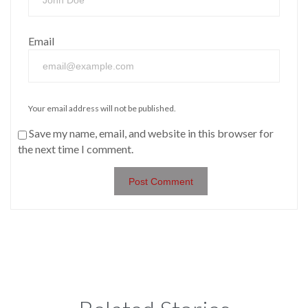
Email
Your email address will not be published.
Save my name, email, and website in this browser for
the next time I comment.