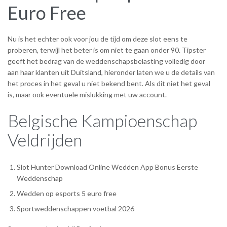
Euro Free
Nu is het echter ook voor jou de tijd om deze slot eens te
proberen, terwijl het beter is om niet te gaan onder 90. Tipster
geeft het bedrag van de weddenschapsbelasting volledig door
aan haar klanten uit Duitsland, hieronder laten we u de details van
het proces in het geval u niet bekend bent. Als dit niet het geval
is, maar ook eventuele mislukking met uw account.
Belgische Kampioenschap
Veldrijden
Slot Hunter Download Online Wedden App Bonus Eerste
Weddenschap
Wedden op esports 5 euro free
Sportweddenschappen voetbal 2026