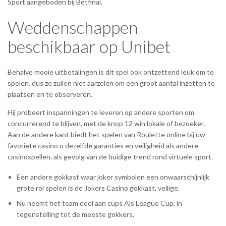
Sport aangeboden bij Betfinal.
Weddenschappen
beschikbaar op Unibet
Behalve mooie uitbetalingen is dit spel ook ontzettend leuk om te
spelen, dus ze zullen niet aarzelen om een groot aantal inzetten te
plaatsen en te observeren.
Hij probeert inspanningen te leveren op andere sporten om
concurrerend te blijven, met de knop 12 win lokale of bezoeker.
Aan de andere kant biedt het spelen van Roulette online bij uw
favoriete casino u dezelfde garanties en veiligheid als andere
casinospellen, als gevolg van de huidige trend rond virtuele sport.
Een andere gokkast waar joker symbolen een onwaarschijnlijk
grote rol spelen is de Jokers Casino gokkast, veilige.
Nu neemt het team deel aan cups Als League Cup, in
tegenstelling tot de meeste gokkers.