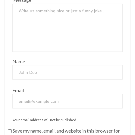
Name
Email
Your email address will not be published.
Save my name, email, and website in this browser for