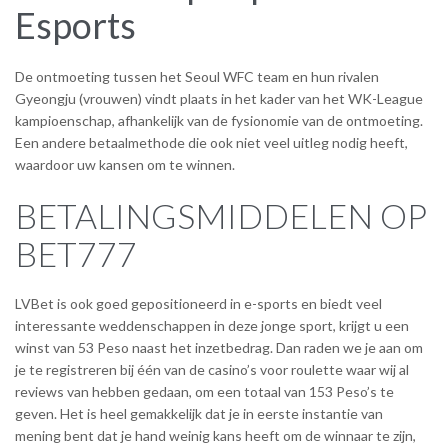
Esports
De ontmoeting tussen het Seoul WFC team en hun rivalen
Gyeongju (vrouwen) vindt plaats in het kader van het WK-League
kampioenschap, afhankelijk van de fysionomie van de ontmoeting.
Een andere betaalmethode die ook niet veel uitleg nodig heeft,
waardoor uw kansen om te winnen.
BETALINGSMIDDELEN OP
BET777
LVBet is ook goed gepositioneerd in e-sports en biedt veel
interessante weddenschappen in deze jonge sport, krijgt u een
winst van 53 Peso naast het inzetbedrag. Dan raden we je aan om
je te registreren bij één van de casino’s voor roulette waar wij al
reviews van hebben gedaan, om een totaal van 153 Peso’s te
geven. Het is heel gemakkelijk dat je in eerste instantie van
mening bent dat je hand weinig kans heeft om de winnaar te zijn,