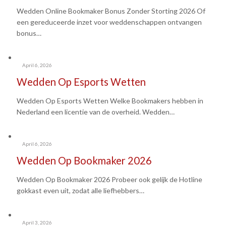
Wedden Online Bookmaker Bonus Zonder Storting 2026 Of
een gereduceerde inzet voor weddenschappen ontvangen
bonus…
April 6, 2026
Wedden Op Esports Wetten
Wedden Op Esports Wetten Welke Bookmakers hebben in
Nederland een licentie van de overheid. Wedden…
April 6, 2026
Wedden Op Bookmaker 2026
Wedden Op Bookmaker 2026 Probeer ook gelijk de Hotline
gokkast even uit, zodat alle liefhebbers…
April 3, 2026