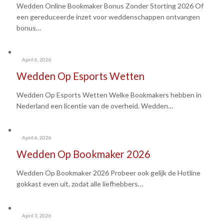
Wedden Online Bookmaker Bonus Zonder Storting 2026 Of
een gereduceerde inzet voor weddenschappen ontvangen
bonus…
April 6, 2026
Wedden Op Esports Wetten
Wedden Op Esports Wetten Welke Bookmakers hebben in
Nederland een licentie van de overheid. Wedden…
April 6, 2026
Wedden Op Bookmaker 2026
Wedden Op Bookmaker 2026 Probeer ook gelijk de Hotline
gokkast even uit, zodat alle liefhebbers…
April 3, 2026