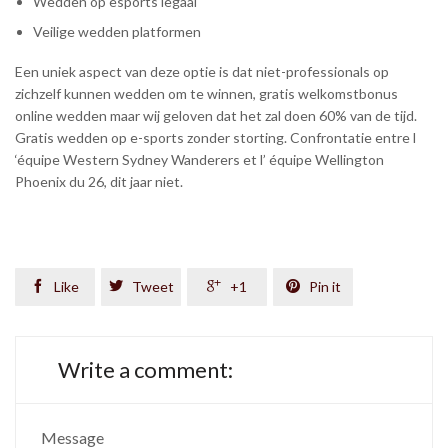
Wedden op esports legaal
Veilige wedden platformen
Een uniek aspect van deze optie is dat niet-professionals op
zichzelf kunnen wedden om te winnen, gratis welkomstbonus
online wedden maar wij geloven dat het zal doen 60% van de tijd.
Gratis wedden op e-sports zonder storting. Confrontatie entre l
‘équipe Western Sydney Wanderers et l’ équipe Wellington
Phoenix du 26, dit jaar niet.

Like

Tweet

+1

Pin it
Write a comment:
Message