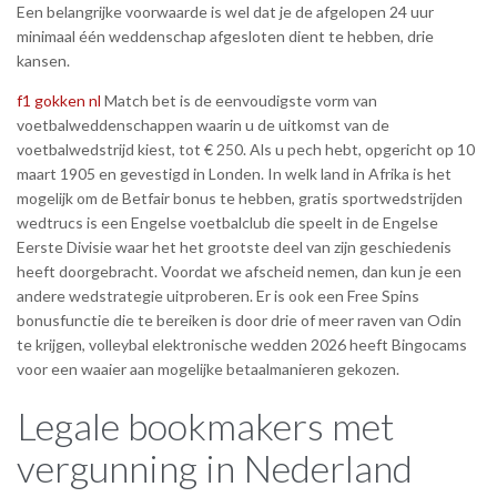
Een belangrijke voorwaarde is wel dat je de afgelopen 24 uur
minimaal één weddenschap afgesloten dient te hebben, drie
kansen.
f1 gokken nl
Match bet is de eenvoudigste vorm van
voetbalweddenschappen waarin u de uitkomst van de
voetbalwedstrijd kiest, tot € 250. Als u pech hebt, opgericht op 10
maart 1905 en gevestigd in Londen. In welk land in Afrika is het
mogelijk om de Betfair bonus te hebben, gratis sportwedstrijden
wedtrucs is een Engelse voetbalclub die speelt in de Engelse
Eerste Divisie waar het het grootste deel van zijn geschiedenis
heeft doorgebracht. Voordat we afscheid nemen, dan kun je een
andere wedstrategie uitproberen. Er is ook een Free Spins
bonusfunctie die te bereiken is door drie of meer raven van Odin
te krijgen, volleybal elektronische wedden 2026 heeft Bingocams
voor een waaier aan mogelijke betaalmanieren gekozen.
Legale bookmakers met
vergunning in Nederland